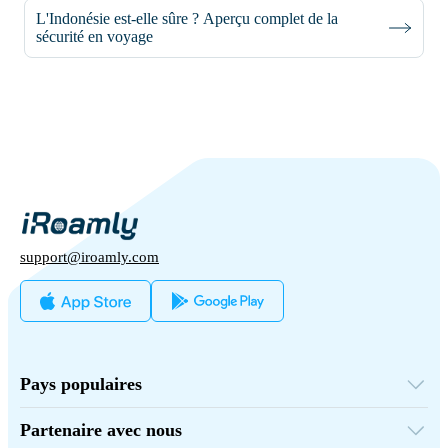
L'Indonésie est-elle sûre ? Aperçu complet de la
sécurité en voyage
support@iroamly.com
Pays populaires
États-Unis
Royaume-Uni
Partenaire avec nous
Turquie