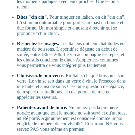
les moments partagés avec leurs proches. Une leçon à
retenir !
Dites "cin cin".
Pour trinquer en italien, on dit "cin cin".
C'est un incontournable pour porter un toast en bonne et
due forme. Un mot simple et amusant à retenir qui se
prononce "chin-chin".
Respectez les usages.
Les Italiens ont leurs habitudes en
matière de boissons. L'apéritif se déguste en début de
soirée, entre 18h et 20h. Le vin accompagne les repas, et
les digestifs concluent le dîner. Adopter ces coutumes
vous permettra de vous intégrer plus facilement.
Choisissez le bon verre.
En Italie, chaque boisson a son
verre. Le vin se sert dans un verre à vin, le Prosecco dans
une flûte, et ainsi de suite. C'est une question d'élégance,
de respect des traditions, et cela permet de mieux
apprécier les saveurs.
Patientez avant de boire.
Ne prenez pas la première
gorgée avant que tout le monde ne soit servi et qu'un toast
ait été porté. Agir autrement est considéré comme impoli
et gâche le moment de convivialité. Et surtout, NE vous
servez PAS vous-même en premier.