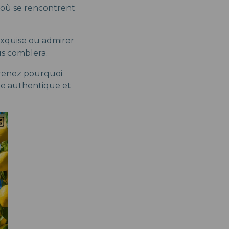
e où se rencontrent
exquise ou admirer
us comblera.
prenez pourquoi
nne authentique et