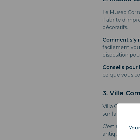
Le Museo Correa
il abrite d'imp
décoratifs.
Comment s'y r
facilement vous
disposition pou
Conseils pour l
ce que vous c
3. Villa Co
Villa Comunale
sur la baie de 
C'est un lieu 
Your
antiques qui pa