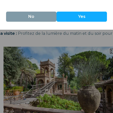
sur la baie et le mont Vésuve, ainsi que les îles environn
endre :
La Villa Comunale se trouve à quelques pas du ce
No
Yes
 de s'y rendre est de suivre les panneaux. Vous pouve
a visite :
Profitez de la lumière du matin et du soir pou