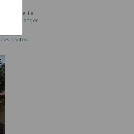
antes.
ntre-ville. Le
z aussi demander
r des photos