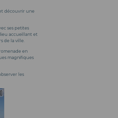
et découvrir une
vec ses petites
ieu accueillant et
de la ville.
 promenade en
vues magnifiques
 observer les