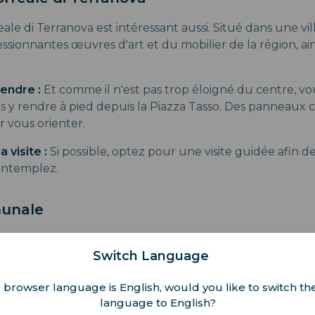
le di Terranova est intéressant aussi. Situé dans une vill
ressionnantes œuvres d'art et du mobilier de la région, ai
endre :
Et comme il n'est pas trop éloigné du centre, v
 y rendre à pied depuis la Piazza Tasso. Des panneaux cl
r vous orienter.
a visite :
Si possible, optez pour une visite guidée afin
ontemplez.
munale
 est un parc verdoyant à Sorrente qui offre certaines de
Switch Language
Naples.
de promenade agréable, dont le charme est rehaussé par 
 browser language is English, would you like to switch the
rsèment le parc. C'est un endroit incroyablement paisibl
language to English?