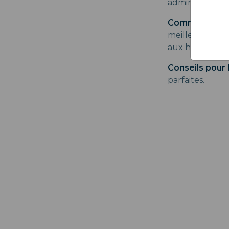
admirer la vue 
Comment s'y r
meilleur moyen
aux habitants.
Conseils pour l
parfaites.