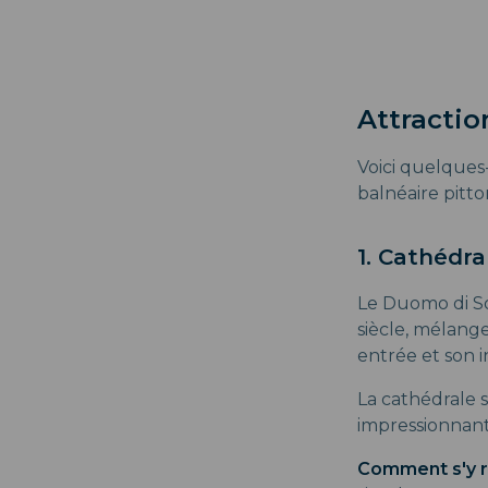
Attractio
Voici quelques-
balnéaire pitt
1. Cathédr
Le Duomo di So
siècle, mélange
entrée et son i
La cathédrale s
impressionnant
Comment s'y r