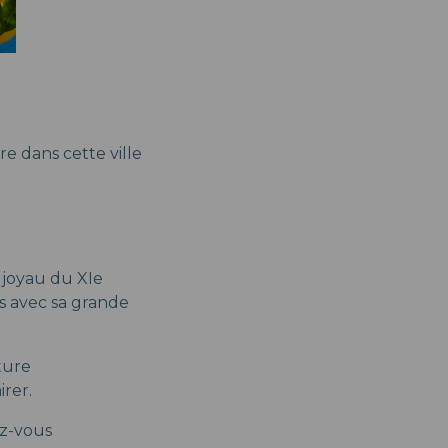
e dans cette ville
 joyau du XIe
es avec sa grande
ture
rer.
ez-vous