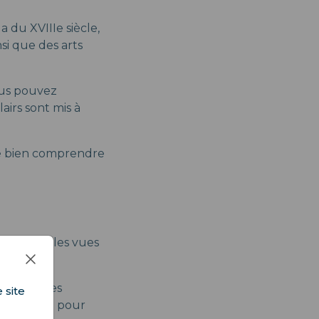
a du XVIIIe siècle,
nsi que des arts
ous pouvez
airs sont mis à
 de bien comprendre
s plus belles vues
les statues
 site
e et idéal pour