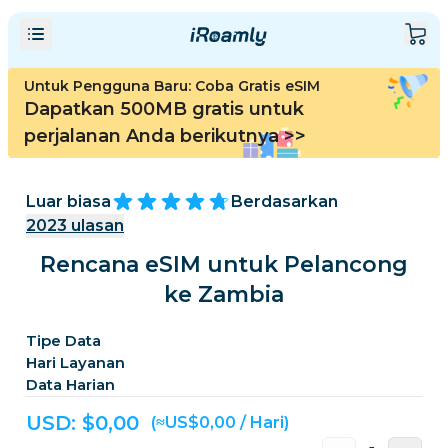
Untuk Pengguna Baru: Coba Gratis eSIM
Dapatkan 500MB gratis untuk
perjalanan Anda berikutnya
>>
Luar biasa
Berdasarkan
2023
ulasan
Rencana eSIM untuk Pelancong
ke Zambia
Tipe Data
Hari Layanan
Data Harian
USD: $
0,00
(≈US$0,00 / Hari)