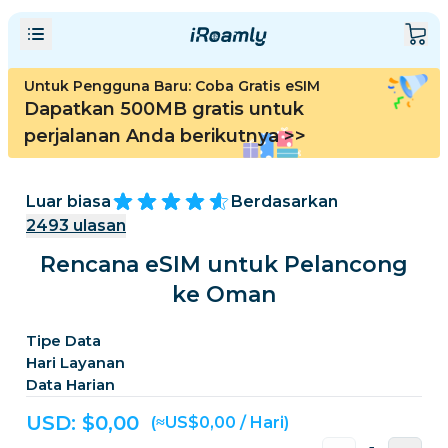
Untuk Pengguna Baru: Coba Gratis eSIM
Dapatkan 500MB gratis untuk
perjalanan Anda berikutnya
>>
Luar biasa
Berdasarkan
2493
ulasan
Rencana eSIM untuk Pelancong
ke Oman
Tipe Data
Hari Layanan
Data Harian
USD: $
0,00
(≈US$0,00 / Hari)