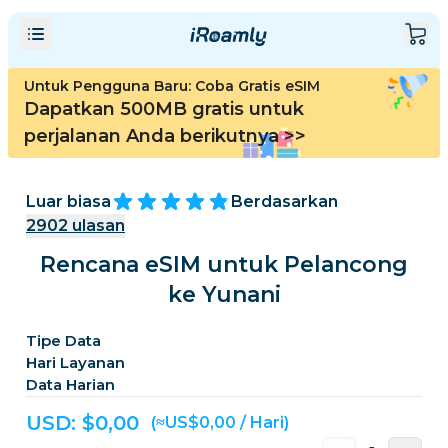
Untuk Pengguna Baru: Coba Gratis eSIM
Dapatkan 500MB gratis untuk
perjalanan Anda berikutnya
>>
Luar biasa
Berdasarkan
2902
ulasan
Rencana eSIM untuk Pelancong
ke Yunani
Tipe Data
Hari Layanan
Data Harian
USD: $
0,00
(≈US$0,00 / Hari)