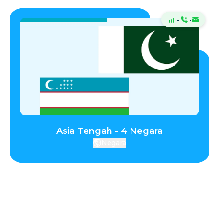
·
·
Asia Tengah - 4 Negara
Negara