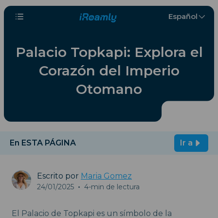
Español
Palacio Topkapi: Explora el
Corazón del Imperio
Otomano
En ESTA PÁGINA
Ir a
Escrito por
Maria Gomez
24/01/2025
•
4-min de lectura
El Palacio de Topkapi es un símbolo de la