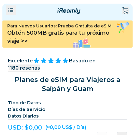
Para Nuevos Usuarios: Prueba Gratuita de eSIM
Obtén 500MB gratis para tu próximo
viaje
>>
Excelente
Basado en
1180
reseñas
Planes de eSIM para Viajeros a
Saipán y Guam
Tipo de Datos
Días de Servicio
Datos Diarios
USD: $
0,00
(≈0,00 US$ / Día)