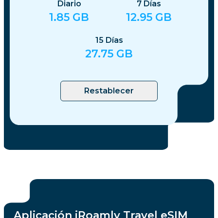
Diario
7
Días
1.85
GB
12.95
GB
15
Días
27.75
GB
Restablecer
Aplicación iRoamly Travel eSIM