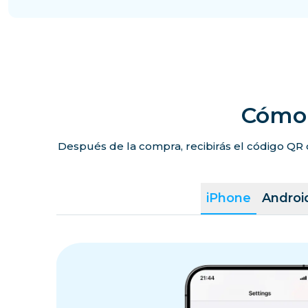
Singapur
Taiwán
Hong Kong
Cómo 
Después de la compra, recibirás el código QR 
Indonesia
Macao
iPhone
Androi
Bangladés