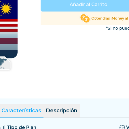
El Salvador
Estonia
Añadir al Carrito
Explorar Todos los Dest
Obtendrás
iMoney
al
*Si no pued
Características
Descripción
Tipo de Plan
V