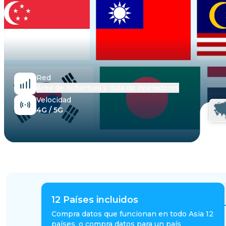
Egipto
Red
Área de cobertura y lista de operadores
Velocidad
4G / 5G
12
Países incluidos
Compra datos que funcionan en todo Asia 12
países, o compra datos para un país