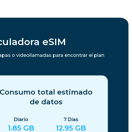
culadora eSIM
apas o videollamadas para encontrar el plan
Consumo total estimado
de datos
Diario
7
Días
1.85
GB
12.95
GB