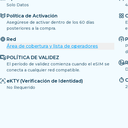
Solo Datos
4
Política de Activación
O
Asegúrese de activar dentro de los 60 días
E
posteriores a la compra.
e
Red
P
P
Área de cobertura y lista de operadores
d
POLÍTICA DE VALIDEZ
R
El período de validez comienza cuando el eSIM se
D
conecta a cualquier red compatible.
C
eKTY (Verificación de Identidad)
2
No Requerido