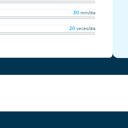
30
min/día
20
veces/día