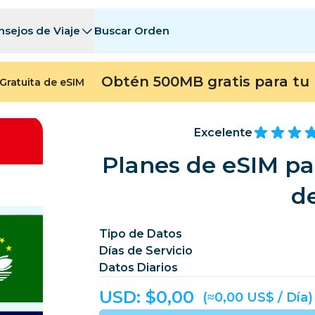
nsejos de Viaje
Buscar Orden
tinos
tinos
A - E
A - E
F - I
F - I
J - O
J - O
P - S
P - S
T - Z
T - Z
Obtén 500MB gratis para tu 
Gratuita de eSIM
Argelia
China
Andorra
Europa
Armenia
Aruba
Excelente
Baréin
Bangladés
Planes de eSIM par
Bermudas
Bosn
d
Camboya
Camerún
Chile
China
Tipo de Datos
Días de Servicio
ngo
Costa Rica
Costa de Marfil
Datos Diarios
heca
Dinamarca
Dominica
USD: $
0,00
(≈0,00 US$ / Día)