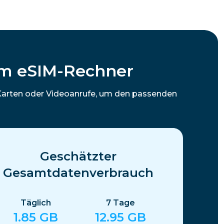
em eSIM-Rechner
 Karten oder Videoanrufe, um den passenden
Geschätzter
Gesamtdatenverbrauch
Täglich
7
Tage
1.85
GB
12.95
GB