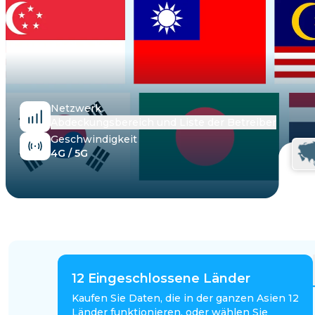
Ägypten
Netzwerk
Abdeckungsbereich und Liste der Betreiber
Geschwindigkeit
4G / 5G
12
Eingeschlossene Länder
Kaufen Sie Daten, die in der ganzen Asien 12
Länder funktionieren, oder wählen Sie