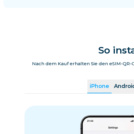
Singapur
Taiwan
Hongkong
So inst
Nach dem Kauf erhalten Sie den eSIM-QR-Co
Indonesien
Macau
iPhone
Androi
Bangladesch