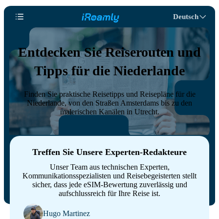
Deutsch
Entdecken Sie Reiserouten und
Tipps für die Niederlande
Finden Sie praktische Reisetipps und Reisepläne für die
Niederlande, von den Straßen Amsterdams bis zu den
malerischen Kanälen in Utrecht.
Treffen Sie Unsere Experten-Redakteure
Unser Team aus technischen Experten,
Kommunikationsspezialisten und Reisebegeisterten stellt
sicher, dass jede eSIM-Bewertung zuverlässig und
aufschlussreich für Ihre Reise ist.
Hugo Martinez