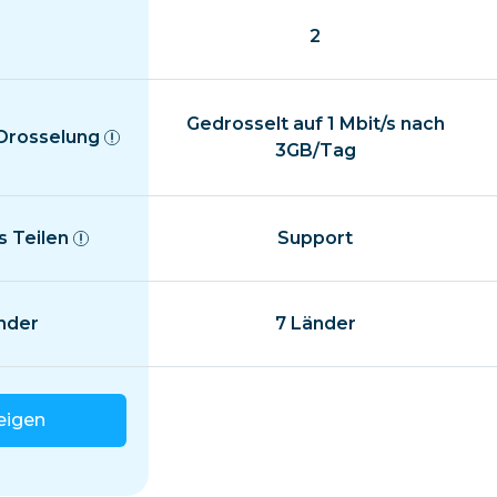
2
Gedrosselt auf 1 Mbit/s nach
 Drosselung
3GB/Tag
 Teilen
Support
nder
7 Länder
eigen