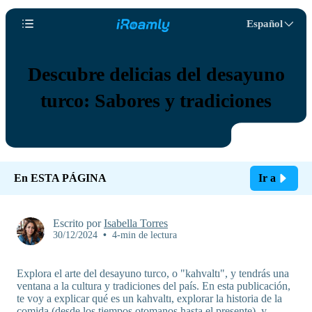
Español
Descubre delicias del desayuno
turco: Sabores y tradiciones
En ESTA PÁGINA
Ir a
Escrito por
Isabella Torres
30/12/2024
•
4-min de lectura
Explora el arte del desayuno turco, o "kahvaltı", y tendrás una
ventana a la cultura y tradiciones del país. En esta publicación,
te voy a explicar qué es un kahvaltı, explorar la historia de la
comida (desde los tiempos otomanos hasta el presente), y