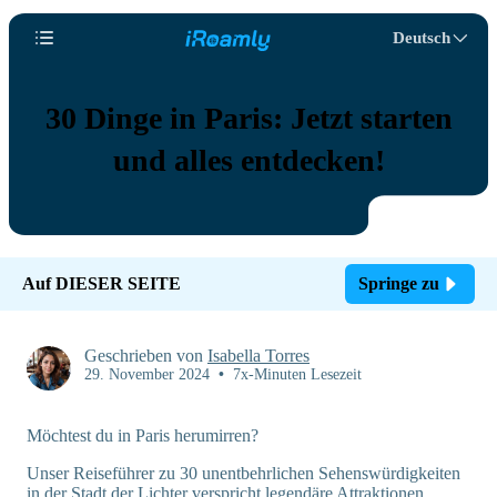
Deutsch
30 Dinge in Paris: Jetzt starten
und alles entdecken!
Auf DIESER SEITE
Springe zu
Geschrieben von
Isabella Torres
29. November 2024
•
7x-Minuten Lesezeit
Möchtest du in Paris herumirren?
Unser Reiseführer zu 30 unentbehrlichen Sehenswürdigkeiten
in der Stadt der Lichter verspricht legendäre Attraktionen,