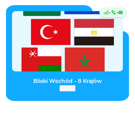
·
·
Bliski Wschód - 8 Krajów
Kraje