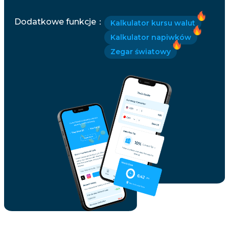
Dodatkowe funkcje
：
Kalkulator kursu walut
Kalkulator napiwków
Zegar światowy