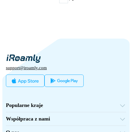
support@iroamly.com
Popularne kraje
Stany Zjednoczone
Wielka Brytania
Współpraca z nami
Turcja
Platforma hurtowa
Francja
Polecaj i zarabiaj
Tajlandia