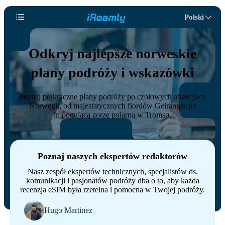
Polski
Odkryj najlepsze norweskie
plany podróży i wskazówki
Poznaj praktyczne plany podróży po czołowych atrakcjach
Norwegii, od majestatycznych fiordów Geiranger po
imponującą zorzę polarną w Tromsø.
Poznaj naszych ekspertów redaktorów
Nasz zespół ekspertów technicznych, specjalistów ds.
komunikacji i pasjonatów podróży dba o to, aby każda
recenzja eSIM była rzetelna i pomocna w Twojej podróży.
Hugo Martinez