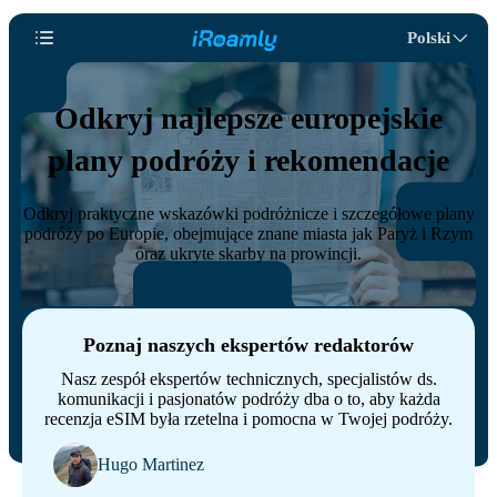
Polski
Odkryj najlepsze europejskie
plany podróży i rekomendacje
Odkryj praktyczne wskazówki podróżnicze i szczegółowe plany
podróży po Europie, obejmujące znane miasta jak Paryż i Rzym
oraz ukryte skarby na prowincji.
Poznaj naszych ekspertów redaktorów
Nasz zespół ekspertów technicznych, specjalistów ds.
komunikacji i pasjonatów podróży dba o to, aby każda
recenzja eSIM była rzetelna i pomocna w Twojej podróży.
Hugo Martinez