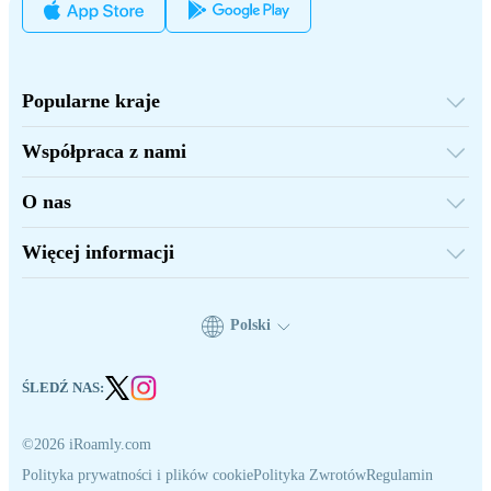
Popularne kraje
Stany Zjednoczone
Wielka Brytania
Współpraca z nami
Turcja
Platforma hurtowa
Francja
Polecaj i zarabiaj
Tajlandia
O nas
Program partnerski
Japonia
O iRoamly
Dokumentacja API
Włochy
Kontakt
Indie
Więcej informacji
Hiszpania
Centrum wsparcia
Kalkulator danych
Opinie o eSIM
Nasz zespół autorów
Polski
Obsługiwane urządzenia eSIM
Wiedza o eSIM
ŚLEDŹ NAS:
©2026 iRoamly.com
Polityka prywatności i plików cookie
Polityka Zwrotów
Regulamin