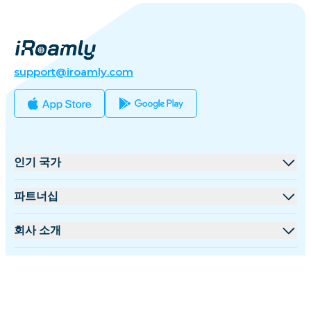
support@iroamly.com
인기 국가
미국
파트너십
영국
도매 플랫폼
회사 소개
터키
제휴 프로그램
iRoamly 소개
더 많은 정보
프랑스
API 문서
문의하기
지원 센터
태국