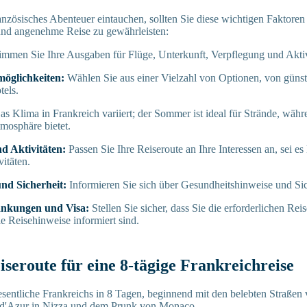
ranzösisches Abenteuer eintauchen, sollten Sie diese wichtigen Faktore
und angenehme Reise zu gewährleisten:
mmen Sie Ihre Ausgaben für Flüge, Unterkunft, Verpflegung und Aktiv
öglichkeiten:
Wählen Sie aus einer Vielzahl von Optionen, von günst
tels.
s Klima in Frankreich variiert; der Sommer ist ideal für Strände, währ
mosphäre bietet.
nd Aktivitäten:
Passen Sie Ihre Reiseroute an Ihre Interessen an, sei e
itäten.
nd Sicherheit:
Informieren Sie sich über Gesundheitshinweise und Sic
änkungen und Visa:
Stellen Sie sicher, dass Sie die erforderlichen R
le Reisehinweise informiert sind.
eiseroute für eine 8-tägige Frankreichreise
sentliche Frankreichs in 8 Tagen, beginnend mit den belebten Straßen 
d'Azur in Nizza und dem Prunk von Monaco.