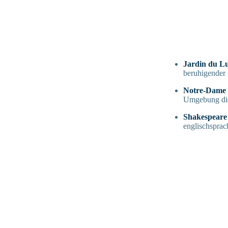
Jardin du L
beruhigender 
Notre-Dame 
Umgebung dies
Shakespeare
englischsprach