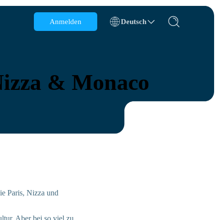
Anmelden
Deutsch
Belgien
Brunei
 Nizza & Monaco
Chile
China
Tschechische Republik
Dänemark
Estland
die Paris, Nizza und
ltur. Aber bei so viel zu