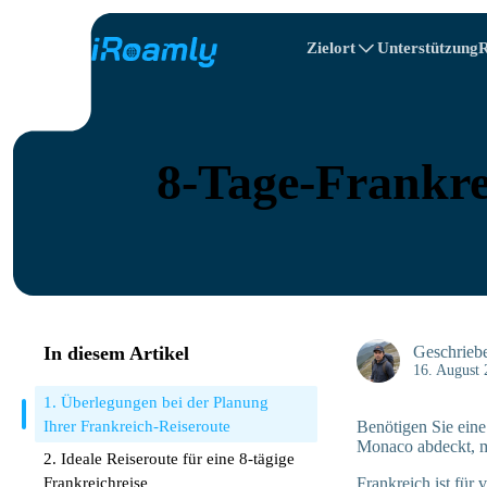
Zielort
Unterstützung
R
Lokale eSIMs
Reiseplan
Alle Ziele
Alle Reiseziele
Albanien
Canada
Regionale eSIMs
8-Tage-Frankre
Bulgarien
Kongo
In diesem Artikel
Geschrieb
16. August
1. Überlegungen bei der Planung
Ihrer Frankreich-Reiseroute
Benötigen Sie eine 
Monaco abdeckt, mi
2. Ideale Reiseroute für eine 8-tägige
Frankreichreise
Frankreich ist für 