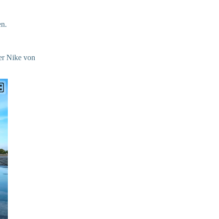
en.
er Nike von