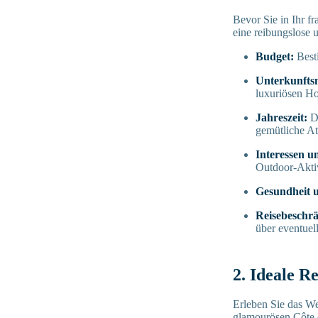
Bevor Sie in Ihr f
eine reibungslose 
Budget:
Besti
Unterkunftsm
luxuriösen Ho
Jahreszeit:
Da
gemütliche At
Interessen u
Outdoor-Aktiv
Gesundheit u
Reisebeschr
über eventuel
2. Ideale R
Erleben Sie das We
glamourösen Côte 