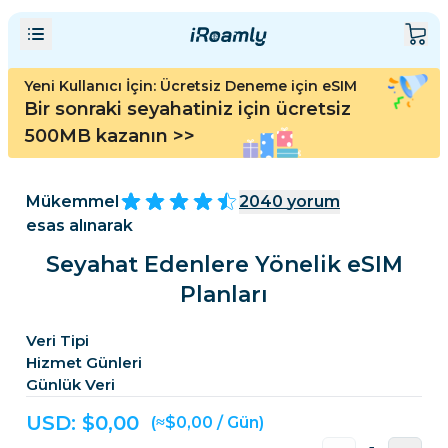
Yeni Kullanıcı İçin: Ücretsiz Deneme için eSIM
Bir sonraki seyahatiniz için ücretsiz
500MB kazanın
>>
Mükemmel
2040
yorum
esas alınarak
Seyahat Edenlere Yönelik eSIM
Planları
Veri Tipi
Hizmet Günleri
Günlük Veri
USD: $
0,00
(≈$0,00 / Gün)