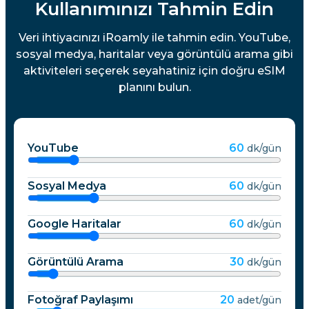
Kullanımınızı Tahmin Edin
Veri ihtiyacınızı iRoamly ile tahmin edin. YouTube,
sosyal medya, haritalar veya görüntülü arama gibi
aktiviteleri seçerek seyahatiniz için doğru eSIM
planını bulun.
YouTube
60
dk/gün
Sosyal Medya
60
dk/gün
Google Haritalar
60
dk/gün
Görüntülü Arama
30
dk/gün
Fotoğraf Paylaşımı
20
adet/gün