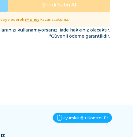
Esvatini
Şimdi Satın Al
fet
tavsiye ederek
iMoney
kazanacaksınız.
lanınızı kullanamıyorsanız, iade hakkınız olacaktır.
*Güvenli ödeme garantilidir.
Uyumluluğu Kontrol Et
ız