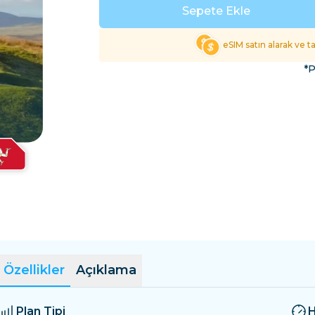
El Salvador
Estonya
Sepete Ekle
Tüm Varış Yerlerini Keş
eSIM satın alarak ve 
*P
Özellikler
Açıklama
Plan Tipi
H