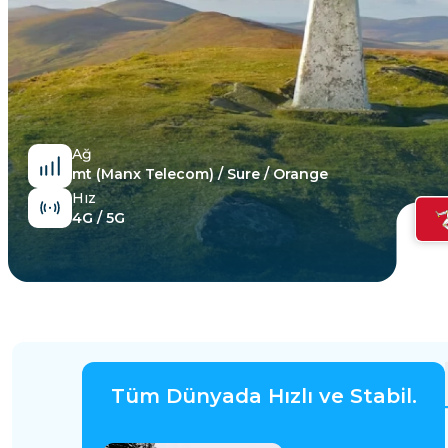
Mısır
Ağ
mt (Manx Telecom) / Sure / Orange
Hız
4G / 5G
Tüm Dünyada Hızlı ve Stabil.