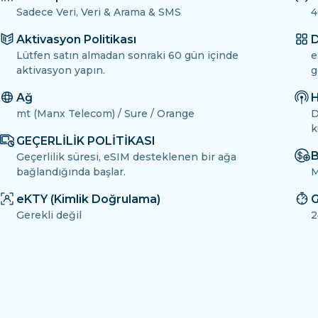
Sadece Veri, Veri & Arama & SMS
4
Aktivasyon Politikası
D
Lütfen satın almadan sonraki 60 gün içinde
e
aktivasyon yapın.
g
Ağ
H
mt (Manx Telecom) / Sure / Orange
D
k
GEÇERLİLİK POLİTİKASI
B
Geçerlilik süresi, eSIM desteklenen bir ağa
bağlandığında başlar.
M
eKTY (Kimlik Doğrulama)
G
Gerekli değil
2