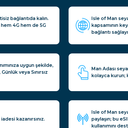
isiz bağlantıda kalın.
Isle of Man sey
çin hem 4G hem de 5G
kapsamının keyfi
bağlantı sağlayı
anımınıza uygun şekilde,
Man Adası seyah
, Günlük veya Sınırsız
kolayca kurun; 
Isle of Man sey
iadesi kazanırsınız.
paylaşın; bu eSI
kullanımını dest