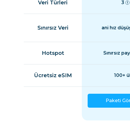
Veri Türleri
3
Sınırsız Veri
ani hız düşü
Hotspot
Sınırsız pa
Ücretsiz eSIM
100+ ü
Paketi Gö