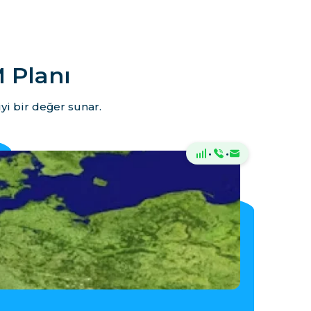
 Planı
yi bir değer sunar.
·
·