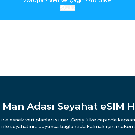
Avrupa - Veri ve Çağrı - 48 Ülke
Ülke
 Man Adası Seyahat eSIM 
ı ve esnek veri planları sunar. Geniş ülke çapında kapsa
ı ile seyahatiniz boyunca bağlantıda kalmak için mükem