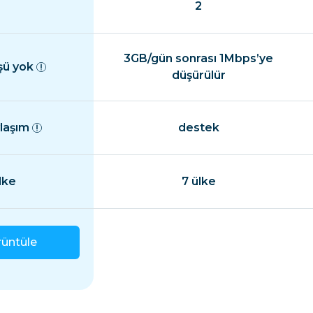
2
3GB/gün sonrası 1Mbps’ye
şü yok
düşürülür
ylaşım
destek
lke
7 ülke
rüntüle