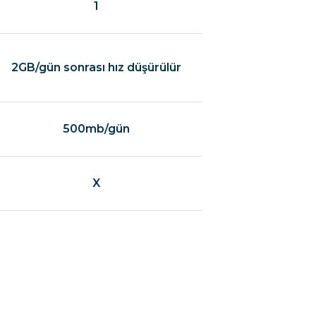
1
2GB/gün sonrası hız düşürülür
500mb/gün
X