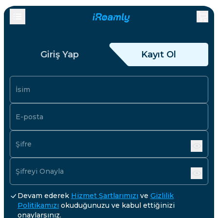
Giriş Yap
Kayıt Ol
İsim
E-posta
Şifre
Şifreyi Onayla
Devam ederek
Hizmet Şartlarımızı
ve
Gizlilik
Politikamızı
okuduğunuzu ve kabul ettiğinizi
onaylarsınız.