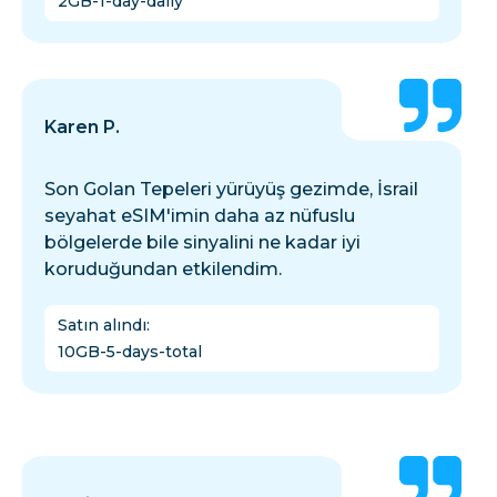
2GB-1-day-daily
Karen P.
Son Golan Tepeleri yürüyüş gezimde, İsrail
seyahat eSIM'imin daha az nüfuslu
bölgelerde bile sinyalini ne kadar iyi
koruduğundan etkilendim.
Satın alındı
:
10GB-5-days-total