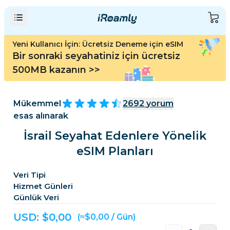
Yeni Kullanıcı İçin: Ücretsiz Deneme için eSIM
Bir sonraki seyahatiniz için ücretsiz
500MB kazanın
>>
Mükemmel
2692
yorum
esas alınarak
İsrail Seyahat Edenlere Yönelik
eSIM Planları
Veri Tipi
Hizmet Günleri
Günlük Veri
USD: $
0,00
(≈$0,00 / Gün)