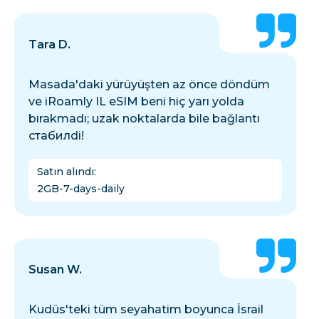
Tara D.
Masada'daki yürüyüşten az önce döndüm
ve iRoamly IL eSIM beni hiç yarı yolda
bırakmadı; uzak noktalarda bile bağlantı
стабилdi!
Satın alındı
:
2GB-7-days-daily
Susan W.
Kudüs'teki tüm seyahatim boyunca İsrail