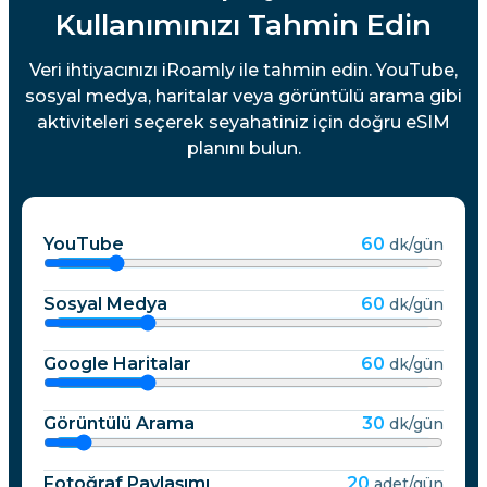
Kullanımınızı Tahmin Edin
Veri ihtiyacınızı iRoamly ile tahmin edin. YouTube,
sosyal medya, haritalar veya görüntülü arama gibi
aktiviteleri seçerek seyahatiniz için doğru eSIM
planını bulun.
YouTube
60
dk/gün
Sosyal Medya
60
dk/gün
Google Haritalar
60
dk/gün
Görüntülü Arama
30
dk/gün
Fotoğraf Paylaşımı
20
adet/gün