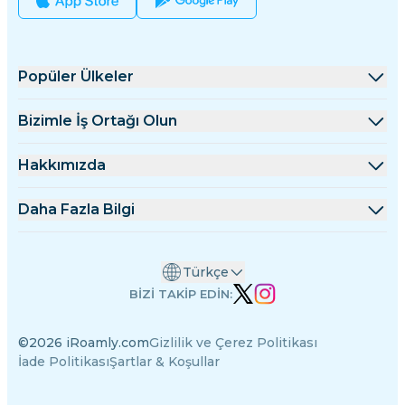
Popüler Ülkeler
Amerika Birleşik Devletleri
Bizimle İş Ortağı Olun
Birleşik Krallık
Toptan Satış Platformu
Hakkımızda
Türkiye
Ortaklık Programı
iRoamly Hakkında
Daha Fazla Bilgi
Fransa
API Dokümanları
Bize Ulaşın
Destek Merkezi
Tayland
Türkçe
Veri Hesaplayıcı
Japonya
BİZİ TAKİP EDİN:
eSIM İncelemeleri
İtalya
©2026 iRoamly.com
Gizlilik ve Çerez Politikası
Yazarlar Ekibi
Hindistan
İade Politikası
Şartlar & Koşullar
Desteklenen eSIM Cihazları
İspanya