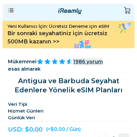
Yeni Kullanıcı İçin: Ücretsiz Deneme için eSIM
Bir sonraki seyahatiniz için ücretsiz
500MB kazanın
>>
Mükemmel
1986
yorum
esas alınarak
Antigua ve Barbuda Seyahat
Edenlere Yönelik eSIM Planları
Veri Tipi
Hizmet Günleri
Günlük Veri
USD: $
0,00
(≈$0,00 / Gün)