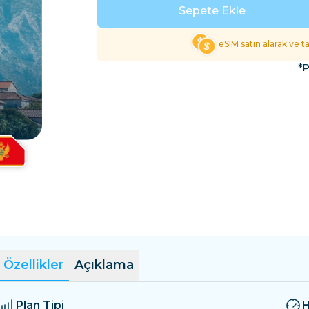
El Salvador
Estonya
Sepete Ekle
Tüm Varış Yerlerini Keş
eSIM satın alarak ve 
*P
Özellikler
Açıklama
Plan Tipi
H