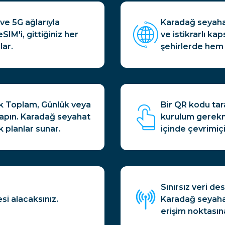
ve 5G ağlarıyla
Karadağ seyaha
IM'i, gittiğiniz her
ve istikrarlı ka
lar.
şehirlerde hem 
ak Toplam, Günlük veya
Bir QR kodu tar
yapın. Karadağ seyahat
kurulum gerekme
k planlar sunar.
içinde çevrimiçi
Sınırsız veri de
si alacaksınız.
Karadağ seyahat
erişim noktasın