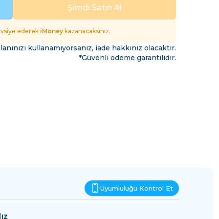
Esvatini
Şimdi Satın Al
fet
tavsiye ederek
iMoney
kazanacaksınız.
lanınızı kullanamıyorsanız, iade hakkınız olacaktır.
*Güvenli ödeme garantilidir.
Uyumluluğu Kontrol Et
ız