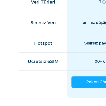
Veri Türleri
3
Sınırsız Veri
ani hız düşü
Hotspot
Sınırsız pa
Ücretsiz eSIM
100+ ü
Paketi Gö