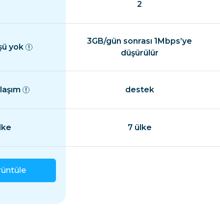
2
3GB/gün sonrası 1Mbps’ye
şü yok
düşürülür
ylaşım
destek
lke
7 ülke
rüntüle