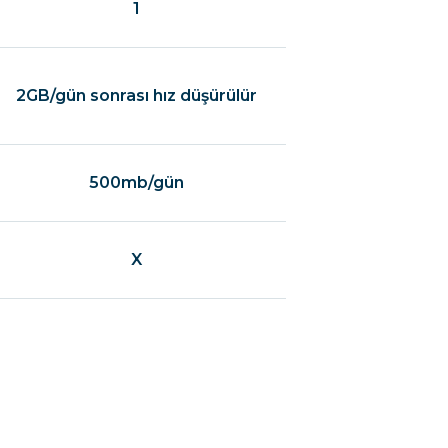
1
2GB/gün sonrası hız düşürülür
500mb/gün
X