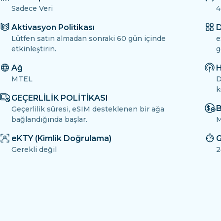
Sadece Veri
4
Aktivasyon Politikası
D
Lütfen satın almadan sonraki 60 gün içinde
e
etkinleştirin.
g
Ağ
H
MTEL
D
k
GEÇERLİLİK POLİTİKASI
B
Geçerlilik süresi, eSIM desteklenen bir ağa
bağlandığında başlar.
M
eKTY (Kimlik Doğrulama)
G
Gerekli değil
2