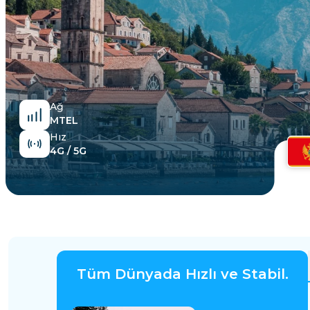
Mısır
Ağ
MTEL
Hız
4G / 5G
Tüm Dünyada Hızlı ve Stabil.