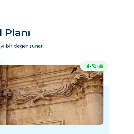
 Planı
yi bir değer sunar.
·
·