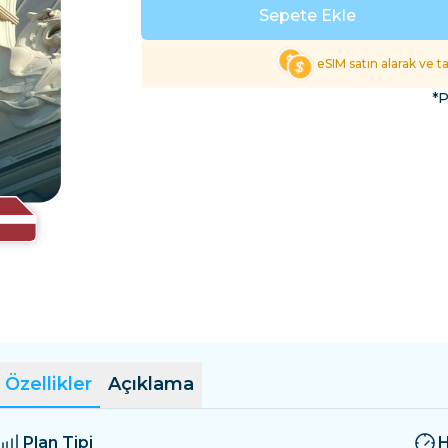
El Salvador
Estonya
Sepete Ekle
Tüm Varış Yerlerini Keş
eSIM satın alarak ve 
*P
Özellikler
Açıklama
Plan Tipi
H