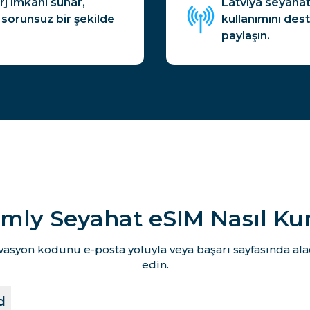
rj imkanı sunar,
Latviya seyahat 
 sorunsuz bir şekilde
kullanımını des
paylaşın.
mly Seyahat eSIM Nasıl Ku
vasyon kodunu e-posta yoluyla veya başarı sayfasında ala
edin.
d