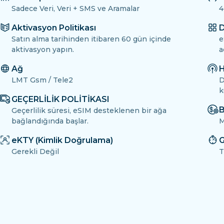
Sadece Veri, Veri + SMS ve Aramalar
4
Aktivasyon Politikası
D
Satın alma tarihinden itibaren 60 gün içinde
e
aktivasyon yapın.
a
Ağ
H
LMT Gsm / Tele2
D
k
GEÇERLİLİK POLİTİKASI
B
Geçerlilik süresi, eSIM desteklenen bir ağa
bağlandığında başlar.
M
eKTY (Kimlik Doğrulama)
G
Gerekli Değil
T