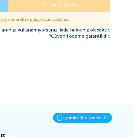
Esvatini
Şimdi Satın Al
fet
tavsiye ederek
iMoney
kazanacaksınız.
lanınızı kullanamıyorsanız, iade hakkınız olacaktır.
*Güvenli ödeme garantilidir.
Uyumluluğu Kontrol Et
ız