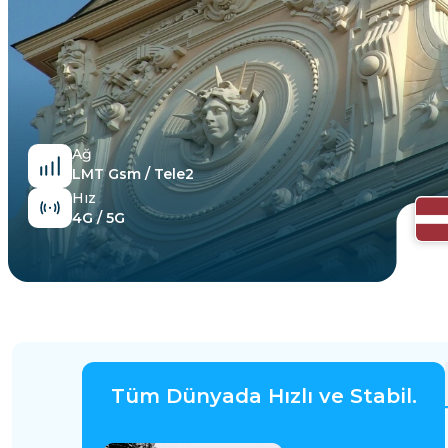
Mısır
Ağ
LMT Gsm / Tele2
Hız
4G / 5G
Tüm Dünyada Hızlı ve Stabil.