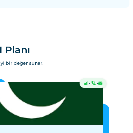
 Planı
yi bir değer sunar.
·
·