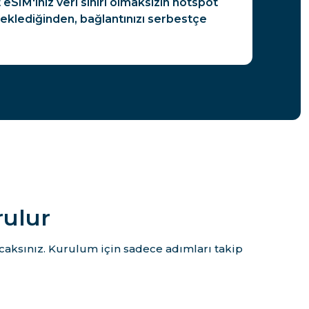
eSIM'iniz veri sınırı olmaksızın hotspot
teklediğinden, bağlantınızı serbestçe
rulur
caksınız. Kurulum için sadece adımları takip