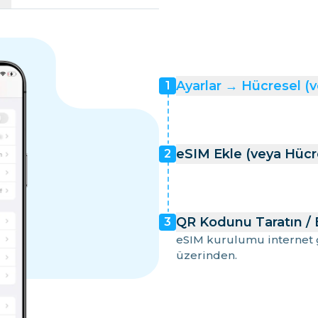
Ayarlar → Hücresel (
1
eSIM Ekle (veya Hücr
2
QR Kodunu Taratın / Bi
3
eSIM kurulumu internet ge
üzerinden.