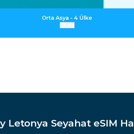
Orta Asya - 4 Ülke
Ülke
y Letonya Seyahat eSIM H