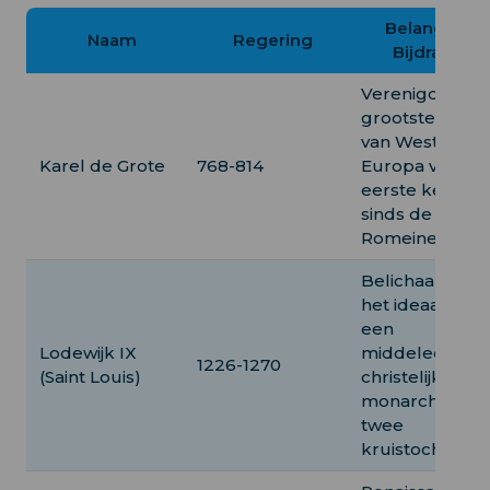
Belangrijke
Naam
Regering
Bijdragen
Verenigde het
grootste deel
van West-
Karel de Grote
768-814
Europa voor d
eerste keer
sinds de
Romeinen.
Belichaamde
het ideaal van
een
Lodewijk IX
middeleeuwse
1226-1270
(Saint Louis)
christelijke
monarch, leid
twee
kruistochten.