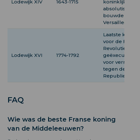
Lodewijk XIV
1643-1715
koninklijk
absolutisme,
bouwde
Versailles.
Laatste koning
voor de Franse
Revolutie,
Lodewijk XVI
1774-1792
geëxecuteerd
voor verraad
tegen de
Republiek.
FAQ
Wie was de beste Franse koning
van de Middeleeuwen?