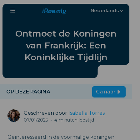
Nederlands
Ontmoet de Koningen
van Frankrijk: Een
Koninklijke Tijdlijn
OP DEZE PAGINA
Ga naar
Geschreven door
Isabella Torres
07/01/2025
•
4-minuten leestijd
Geïnteresseerd in de voormalige koningen