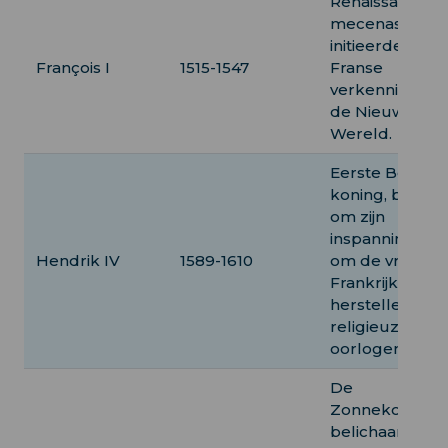
Renaissance
mecenas,
initieerde de
François I
1515-1547
Franse
verkenning va
de Nieuwe
Wereld.
Eerste Bourbo
koning, beken
om zijn
inspanningen
Hendrik IV
1589-1610
om de vrede in
Frankrijk te
herstellen na
religieuze
oorlogen.
De
Zonnekoning,
belichaamde