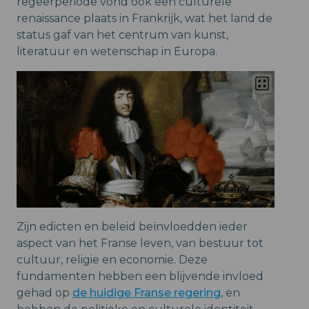
regeerperiode vond ook een culturele
renaissance plaats in Frankrijk, wat het land de
status gaf van het centrum van kunst,
literatuur en wetenschap in Europa.
Zijn edicten en beleid beïnvloedden ieder
aspect van het Franse leven, van bestuur tot
cultuur, religie en economie. Deze
fundamenten hebben een blijvende invloed
gehad op
de huidige Franse regering
, en