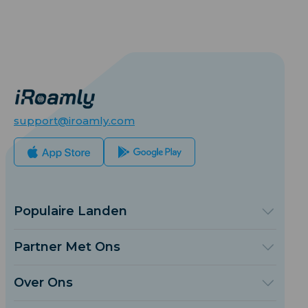
support@iroamly.com
Populaire Landen
Verenigde Staten
Verenigd Koninkrijk
Partner Met Ons
Turkije
Groothandelsplatform
Frankrijk
Verwijs & Verdien
Over Ons
Thailand
Affiliate Programmama
Over iRoamly
Japan
API Documenten