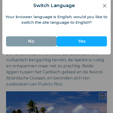
hebt bezocht, ken je de Parijse straten, die heel
Switch Language
anders zijn dan de dichte regenwouden en
unieke biodiversiteit van Guyana.
Your browser language is English, would you like to
switch the site language to English?
Guadeloupe & Martinique
Laten we eens naar het Caribisch gebied kijken –
No
Yes
twee andere Franse regio's, Guadeloupe en
Martinique, in de Caribische Zee. De eerste lijkt op
een ansichtkaart, met witte zandstranden en
vulkanisch bergachtig terrein, de laatste is rustig
en ontspannen maar net zo prachtig. Beide
liggen tussen het Caribisch gebied en de Noord-
Atlantische Oceaan, en bevinden zich ten
zuidoosten van Puerto Rico.