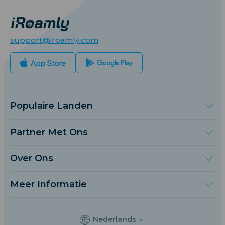
support@iroamly.com
Populaire Landen
Verenigde Staten
Verenigd Koninkrijk
Partner Met Ons
Turkije
Groothandelsplatform
Frankrijk
Verwijs & Verdien
Over Ons
Thailand
Affiliate Programmama
Over iRoamly
Japan
API Documenten
Neem Contact Op
Italië
Meer Informatie
India
Ondersteuningscentrum
Spanje
Gegevenscalculator
eSIM Beoordelingen
Nederlands