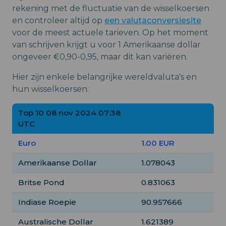
rekening met de fluctuatie van de wisselkoersen
en controleer altijd op
een valutaconversiesite
voor de meest actuele tarieven. Op het moment
van schrijven krijgt u voor 1 Amerikaanse dollar
ongeveer €0,90-0,95, maar dit kan variëren.
Hier zijn enkele belangrijke wereldvaluta's en
hun wisselkoersen:
Top 10 08 nov 2024 07:38
UTC
Euro
1.00 EUR
Amerikaanse Dollar
1.078043
Britse Pond
0.831063
Indiase Roepie
90.957666
Australische Dollar
1.621389