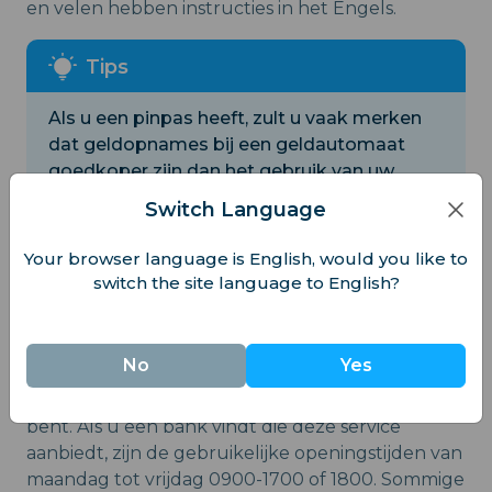
en velen hebben instructies in het Engels.
Als u een pinpas heeft, zult u vaak merken
dat geldopnames bij een geldautomaat
goedkoper zijn dan het gebruik van uw
creditcard, met lagere kosten voor
Switch Language
debettransacties.
Your browser language is English, would you like to
switch the site language to English?
Banken
No
Yes
Franse banken kunnen valuta wisselen, maar ze
doen dat over het algemeen niet tenzij u klant
bent. Als u een bank vindt die deze service
aanbiedt, zijn de gebruikelijke openingstijden van
maandag tot vrijdag 0900-1700 of 1800. Sommige