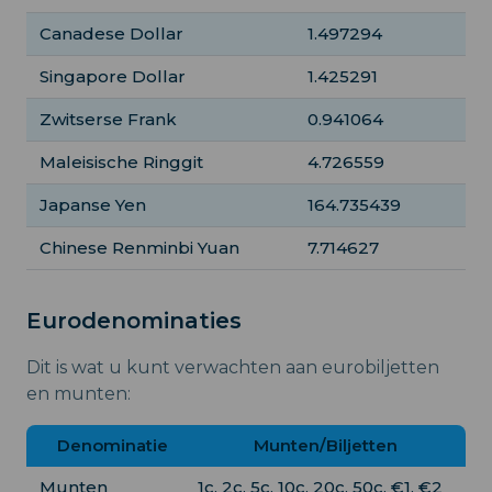
Canadese Dollar
1.497294
Singapore Dollar
1.425291
Zwitserse Frank
0.941064
Maleisische Ringgit
4.726559
Japanse Yen
164.735439
Chinese Renminbi Yuan
7.714627
Eurodenominaties
Dit is wat u kunt verwachten aan eurobiljetten
en munten:
Denominatie
Munten/Biljetten
Munten
1c, 2c, 5c, 10c, 20c, 50c, €1, €2