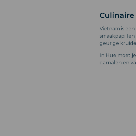
Culinair
Vietnam is een 
smaakpapillen p
geurige kruide
In Hue moet j
garnalen en var