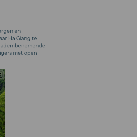
ergen en
aar Ha Giang te
den adembenemende
zigers met open