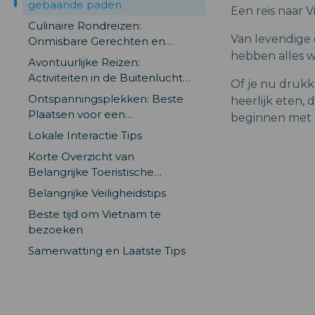
gebaande paden
Een reis naar 
Culinaire Rondreizen:
Van levendige
Onmisbare Gerechten en
hebben alles w
Locaties
Avontuurlijke Reizen:
Activiteiten in de Buitenlucht
Of je nu drukk
zoals Wandelen en Fietsen
Ontspanningsplekken: Beste
heerlijk eten, 
Plaatsen voor een
beginnen met 
Rustgevende Ervaring
Lokale Interactie Tips
Korte Overzicht van
Belangrijke Toeristische
Attracties
Belangrijke Veiligheidstips
Beste tijd om Vietnam te
bezoeken
Samenvatting en Laatste Tips