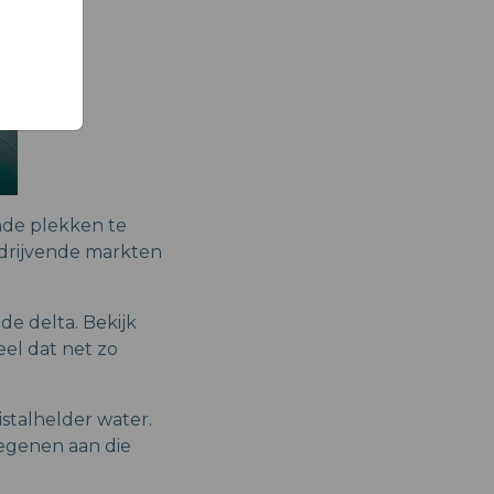
nde plekken te
 drijvende markten
de delta. Bekijk
el dat net zo
stalhelder water.
degenen aan die