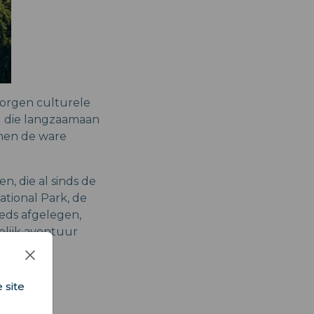
borgen culturele
d die langzaamaan
onen de ware
, die al sinds de
tional Park, de
eeds afgelegen,
lijk avontuur
 site