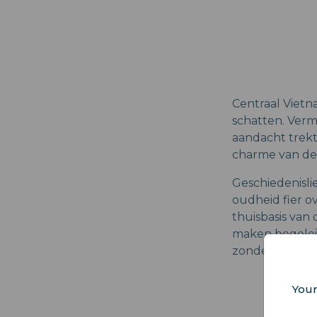
Centraal Vietn
schatten. Verm
aandacht trekt
charme van de 
Geschiedenisli
oudheid fier o
thuisbasis van
maken begelei
zonder de toer
Your