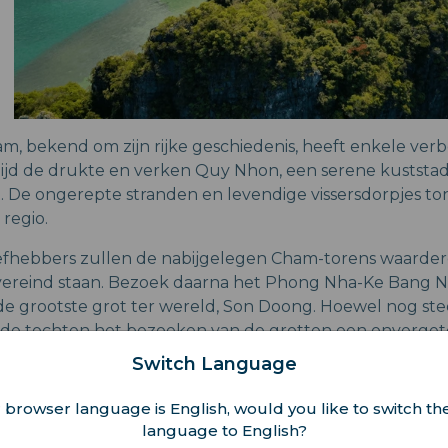
am, bekend om zijn rijke geschiedenis, heeft enkele ver
ijd de drukte en verken Quy Nhon, een serene kuststa
. De ongerepte stranden en levendige vissersdorpjes t
regio.
efhebbers zullen de nabijgelegen Cham-torens waarderen
vereind staan. Bezoek daarna het Phong Nha-Ke Bang Na
 de grootste grot ter wereld, Son Doong. Hoewel nog st
de tochten het bezoeken van de grotten een onvergete
istische drukte.
Switch Language
 browser language is English, would you like to switch the
language to English?