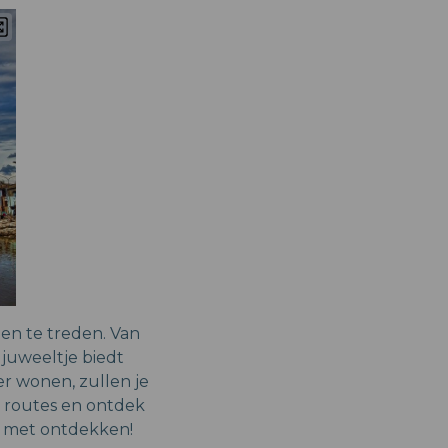
den te treden. Van
juweeltje biedt
r wonen, zullen je
he routes en ontdek
r met ontdekken!