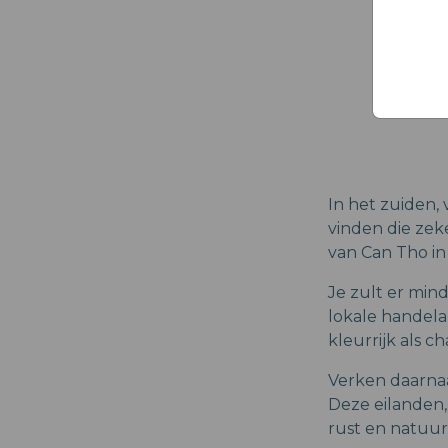
In het zuiden,
vinden die zek
van Can Tho in
Je zult er mind
lokale handela
kleurrijk als cha
Verken daarnaa
Deze eilanden,
rust en natuur