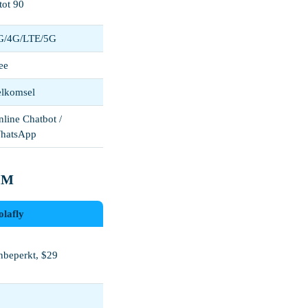
tot 90
G/4G/LTE/5G
ee
elkomsel
line Chatbot /
hatsApp
SIM
lafly
beperkt, $29