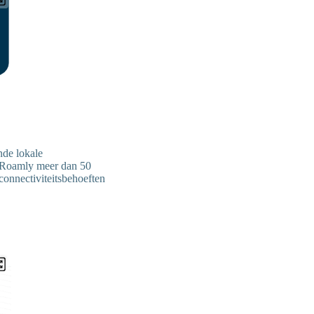
nde lokale
 iRoamly meer dan 50
connectiviteitsbehoeften