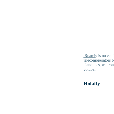
iRoamly
is nu een 
telecomoperators b
planopties, waaron
voldoen.
Holafly