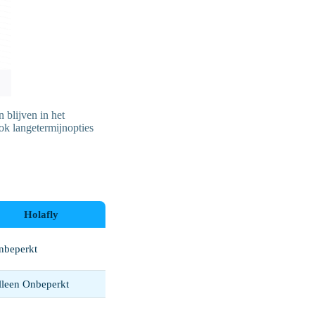
 blijven in het
ook langetermijnopties
Holafly
nbeperkt
lleen Onbeperkt