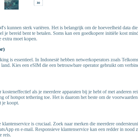
s kunnen sterk variëren. Het is belangrijk om de hoeveelheid data die j
l je bereid bent te betalen. Soms kan een goedkopere initiële kost min
je extra moet kopen.
r)
ng is essentieel. In Indonesië hebben netwerkoperators zoals Telkom
e land. Kies een eSIM die een betrouwbare operator gebruikt om verbi
r kosteneffectief als je meerdere apparaten bij je hebt of met anderen rei
ing of hotspot tethering toe. Het is daarom het beste om de voorwaarden
 je koopt.
e klantenservice is cruciaal. Zoek naar merken die meerdere ondersteun
atsApp en e-mail. Responsieve klantenservice kan een redder in nood z
 reis.