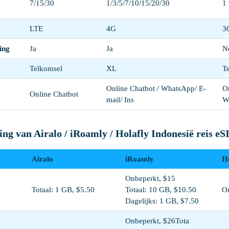
7/15/30
1/3/5/7/10/15/20/30
1 
LTE
4G
3
ing
Ja
Ja
N
Telkomsel
XL
T
Online Chatbot / WhatsApp/ E-
On
Online Chatbot
mail/ Ins
W
king van Airalo / iRoamly / Holafly Indonesië reis e
Airalo
iRoamly
Ho
Onbeperkt, $15
Totaal: 1 GB, $5.50
Totaal: 10 GB, $10.50
On
Dagelijks: 1 GB, $7.50
Onbeperkt, $26Tota