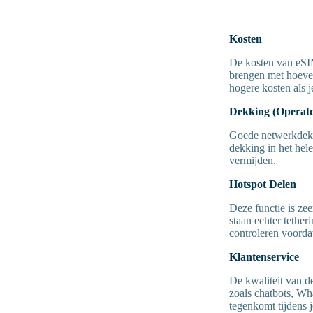
Kosten
De kosten van eSIM'
brengen met hoevee
hogere kosten als 
Dekking (Operato
Goede netwerkdekki
dekking in het hel
vermijden.
Hotspot Delen
Deze functie is zee
staan echter tether
controleren voordat
Klantenservice
De kwaliteit van d
zoals chatbots, Wh
tegenkomt tijdens je