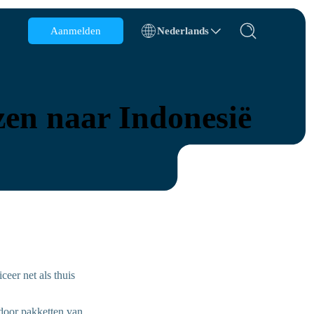
Aanmelden
Nederlands
België
Brunei
en naar Indonesië
Chili
China
Tsjechië
Denemarken
Estland
eer net als thuis
s
 door pakketten van