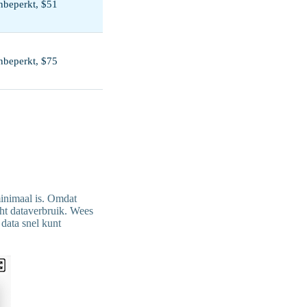
beperkt, $51
beperkt, $75
minimaal is. Omdat
cht dataverbruik. Wees
 data snel kunt