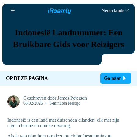
Nederlands
Indonesië Landnummer: Een
Bruikbare Gids voor Reizigers
OP DEZE PAGINA
Ga naar
Geschreven door
James Peterson
08/02/2025
•
5-minuten leestijd
Indonesië is een land met duizenden eilanden, elk met zijn
eigen charme en unieke ervaring.
Als je van plan bent om deze prachtige bestemming te