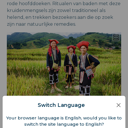
rode hoofddoeken. Ritualen van baden met deze
kruidenmengsels zijn zowel traditioneel als
helend, en trekken bezoekers aan die op zoek
zijn naar natuurlijke remedies.
Switch Language
Deze praktijk onderstreept de unieke levenswijze
Your browser language is English, would you like to
en kennis die is doorgegeven door Dao-
switch the site language to English?