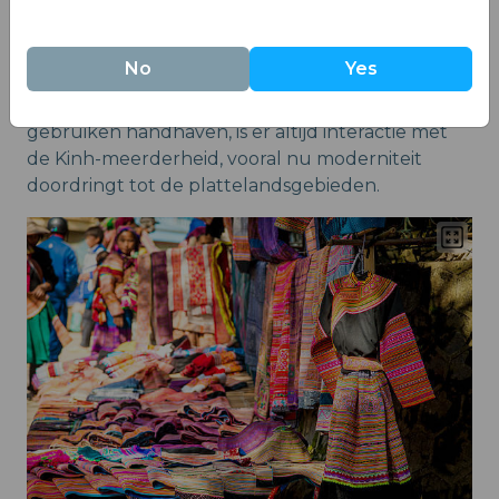
generaties. Door deze gebruiken te behouden,
dragen de Dao bij aan het rijke mozaïek van
Vietnam's culturele identiteit.
No
Yes
Hoewel deze minderheidsculturen hun eigen
gebruiken handhaven, is er altijd interactie met
de Kinh-meerderheid, vooral nu moderniteit
doordringt tot de plattelandsgebieden.