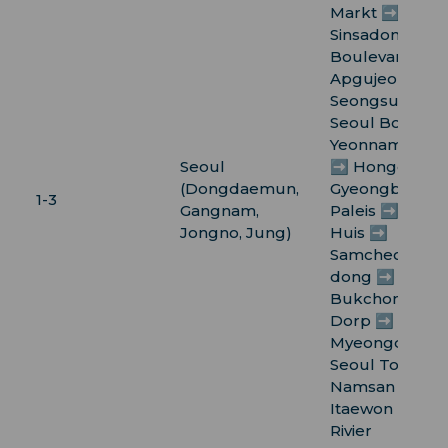
Markt ➡️
Sinsadong
Boulevard ➡️
Apgujeong ➡️
Seongsudong 
Seoul Bos ➡️
Yeonnamdong
Seoul
➡️ Hongdae ➡
(Dongdaemun,
Gyeongbokgu
1-3
Gangnam,
Paleis ➡️ Blau
Jongno, Jung)
Huis ➡️
Samcheong-
dong ➡️
Bukchon Han
Dorp ➡️
Myeongdong 
Seoul Toren ➡
Namsan Park 
Itaewon ➡️ Ha
Rivier