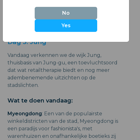
hanbok voor gratis toegang tot het
paleis en geweldige foto's.
No
Yes
Dag 3: Jung
Vandaag verkennen we de wijk Jung,
thuisbasis van Jung-gu, een toevluchtsoord
dat wat retailtherapie biedt en nog meer
adembenemende uitzichten op de
stadslichten.
Wat te doen vandaag:
Myeongdong
: Een van de populairste
winkeldistricten van de stad, Myeongdong is
een paradijs voor fashionista's, met
warenhuizen en onafhankelijke boetieks zij