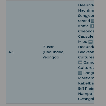
Haeundae
Nachtmarkt ➡️
Songjeong
Strand ➡️ Coral
Koffie ➡️
Cheongsapo
Capsule Trein 
Mipo ➡️
Busan
Haeundae ➡️
4-5
(Haeundae,
Baeksand
Yeongdo)
Cultureel Dor
➡️ Gamcheon
Cultureel Dor
➡️ Songdo
Maritieme
Kabelbaan ➡️
Biff Plein ➡️
Nampo-dong 
Gwangalli Stra