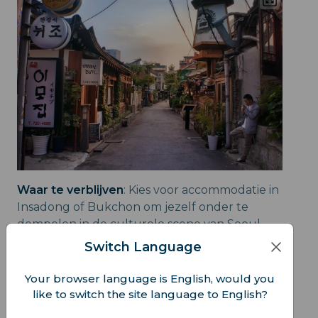
Waar te verblijven
: Kies voor accommodatie in
Insadong of Bukchon om jezelf onder te
dompelen in de culturele scene van Seoul.
Switch Language
Your browser language is English, would you
like to switch the site language to English?
Kom vroeg aan bij Gyeongbokgung voor
de ceremonie van de wacht en draag een