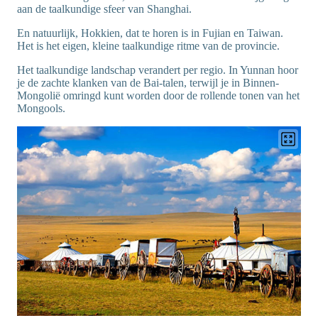
aan de taalkundige sfeer van Shanghai.
En natuurlijk, Hokkien, dat te horen is in Fujian en Taiwan.
Het is het eigen, kleine taalkundige ritme van de provincie.
Het taalkundige landschap verandert per regio. In Yunnan hoor
je de zachte klanken van de Bai-talen, terwijl je in Binnen-
Mongolië omringd kunt worden door de rollende tonen van het
Mongools.