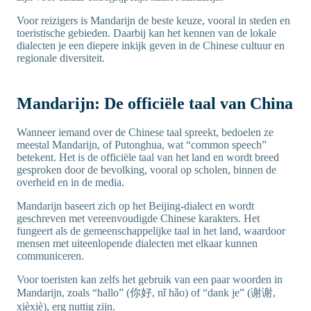
Voor reizigers is Mandarijn de beste keuze, vooral in steden en
toeristische gebieden. Daarbij kan het kennen van de lokale
dialecten je een diepere inkijk geven in de Chinese cultuur en
regionale diversiteit.
Mandarijn: De officiële taal van China
Wanneer iemand over de Chinese taal spreekt, bedoelen ze
meestal Mandarijn, of Putonghua, wat “common speech”
betekent. Het is de officiële taal van het land en wordt breed
gesproken door de bevolking, vooral op scholen, binnen de
overheid en in de media.
Mandarijn baseert zich op het Beijing-dialect en wordt
geschreven met vereenvoudigde Chinese karakters. Het
fungeert als de gemeenschappelijke taal in het land, waardoor
mensen met uiteenlopende dialecten met elkaar kunnen
communiceren.
Voor toeristen kan zelfs het gebruik van een paar woorden in
Mandarijn, zoals “hallo” (你好, nǐ hǎo) of “dank je” (谢谢,
xièxiè), erg nuttig zijn.