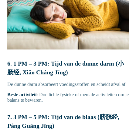
6. 1 PM – 3 PM: Tijd van de dunne darm (小
肠经, Xiǎo Cháng Jīng)
De dunne darm absorbeert voedingsstoffen en scheidt afval af.
Beste activiteit
: Doe lichte fysieke of mentale activiteiten om je
balans te bewaren.
7. 3 PM – 5 PM: Tijd van de blaas (膀胱经,
Páng Guāng Jīng)