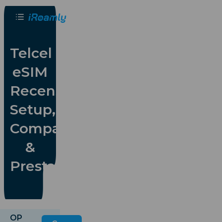
Nederlands
Telcel
eSIM
Recensie:
Setup,
Compatibiliteit
&
Prestaties
OP