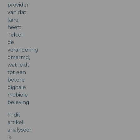
provider
van dat
land
heeft
Telcel
de
verandering
omarmd,
wat leidt
tot een
betere
digitale
mobiele
beleving.
In dit
artikel
analyseer
ik