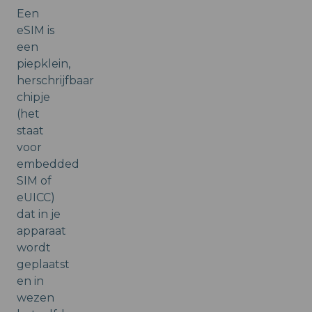
Een
eSIM is
een
piepklein,
herschrijfbaar
chipje
(het
staat
voor
embedded
SIM of
eUICC)
dat in je
apparaat
wordt
geplaatst
en in
wezen