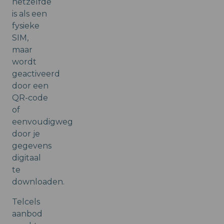
hetzelfde
is als een
fysieke
SIM,
maar
wordt
geactiveerd
door een
QR-code
of
eenvoudigweg
door je
gegevens
digitaal
te
downloaden.
Telcels
aanbod