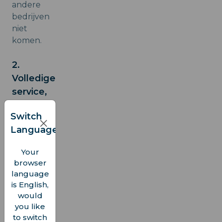
andere
bedrijven
niet
komen.
2.
Volledige
service,
maar
Switch
dan
Language
digitaal
Your
In
browser
principe
language
gebruik
is English,
je een
would
virtuele
you like
SIM-
to switch