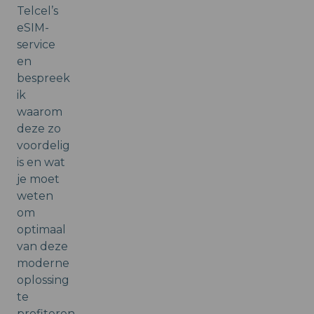
Telcel’s
eSIM-
service
en
bespreek
ik
waarom
deze zo
voordelig
is en wat
je moet
weten
om
optimaal
van deze
moderne
oplossing
te
profiteren.