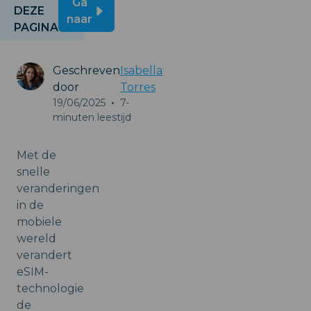
Ga
DEZE
naar
PAGINA
Geschreven
Isabella
door
Torres
19/06/2025
•
7-
minuten leestijd
Met de
snelle
veranderingen
in de
mobiele
wereld
verandert
eSIM-
technologie
de