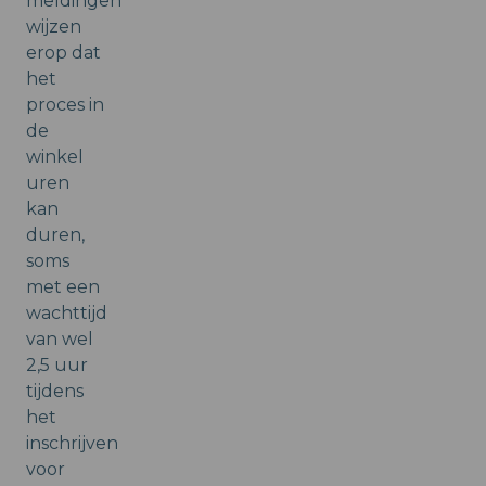
meldingen
wijzen
erop dat
het
proces in
de
winkel
uren
kan
duren,
soms
met een
wachttijd
van wel
2,5 uur
tijdens
het
inschrijven
voor