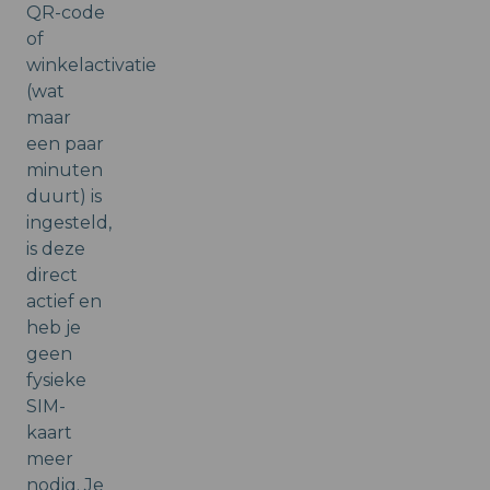
QR-code
of
winkelactivatie
(wat
maar
een paar
minuten
duurt) is
ingesteld,
is deze
direct
actief en
heb je
geen
fysieke
SIM-
kaart
meer
nodig. Je