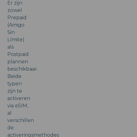
Er zijn
zowel
Prepaid
(Amigo
Sin
Límite)
als
Postpaid
plannen
beschikbaar.
Beide
typen
zijn te
activeren
via eSIM,
al
verschillen
de
activeringsmethodes