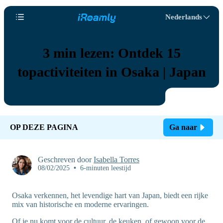
Nederlands
3 min lezen: Ontdek 15
topactiviteiten in Osaka | Japan
OP DEZE PAGINA
Ga naar
Geschreven door
Isabella Torres
08/02/2025
•
6-minuten leestijd
Osaka verkennen, het levendige hart van Japan, biedt een rijke
mix van historische en moderne ervaringen.
Of je nu komt voor de cultuur, de keuken, of gewoon voor de