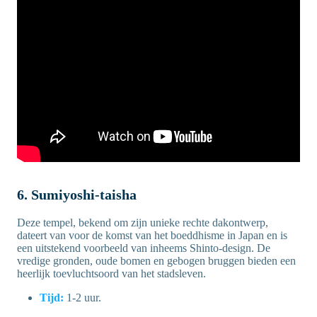
6. Sumiyoshi-taisha
Deze tempel, bekend om zijn unieke rechte dakontwerp,
dateert van voor de komst van het boeddhisme in Japan en is
een uitstekend voorbeeld van inheems Shinto-design. De
vredige gronden, oude bomen en gebogen bruggen bieden een
heerlijk toevluchtsoord van het stadsleven.
Tijd:
1-2 uur.