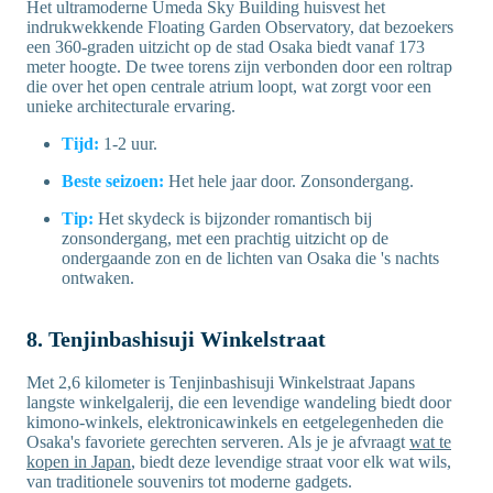
Het ultramoderne Umeda Sky Building huisvest het
indrukwekkende Floating Garden Observatory, dat bezoekers
een 360-graden uitzicht op de stad Osaka biedt vanaf 173
meter hoogte. De twee torens zijn verbonden door een roltrap
die over het open centrale atrium loopt, wat zorgt voor een
unieke architecturale ervaring.
Tijd:
1-2 uur.
Beste seizoen:
Het hele jaar door. Zonsondergang.
Tip:
Het skydeck is bijzonder romantisch bij
zonsondergang, met een prachtig uitzicht op de
ondergaande zon en de lichten van Osaka die 's nachts
ontwaken.
8. Tenjinbashisuji Winkelstraat
Met 2,6 kilometer is Tenjinbashisuji Winkelstraat Japans
langste winkelgalerij, die een levendige wandeling biedt door
kimono-winkels, elektronicawinkels en eetgelegenheden die
Osaka's favoriete gerechten serveren. Als je je afvraagt
wat te
kopen in Japan
, biedt deze levendige straat voor elk wat wils,
van traditionele souvenirs tot moderne gadgets.