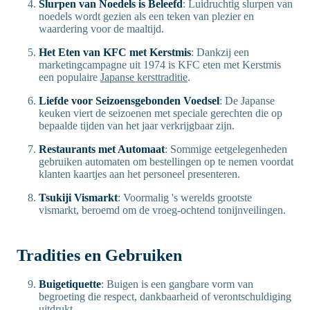
Slurpen van Noedels is Beleefd
: Luidruchtig slurpen van
noedels wordt gezien als een teken van plezier en
waardering voor de maaltijd.
Het Eten van KFC met Kerstmis
: Dankzij een
marketingcampagne uit 1974 is KFC eten met Kerstmis
een populaire
Japanse kersttraditie
.
Liefde voor Seizoensgebonden Voedsel
: De Japanse
keuken viert de seizoenen met speciale gerechten die op
bepaalde tijden van het jaar verkrijgbaar zijn.
Restaurants met Automaat
: Sommige eetgelegenheden
gebruiken automaten om bestellingen op te nemen voordat
klanten kaartjes aan het personeel presenteren.
Tsukiji Vismarkt
: Voormalig 's werelds grootste
vismarkt, beroemd om de vroeg-ochtend tonijnveilingen.
Tradities en Gebruiken
Buigetiquette
: Buigen is een gangbare vorm van
begroeting die respect, dankbaarheid of verontschuldiging
uitdrukt.