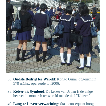
Oudste Bedrijf ter Wereld
: Kongō Gumi, opgericht in
578 n.Chr., opereerde tot 2006.
Keizer als Symbool
: De keizer van Japan is de enige
heersende monarch ter wereld met de titel "Keizer."
Langste Levensverwachting
: Staat consequent hoog