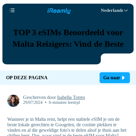
Nederlands
TOP 3 eSIMs Beoordeeld voor
Malta Reizigers: Vind de Beste
OP DEZE PAGINA
Ga naar
Geschreven door
Isabella Torres
29/07/2024
•
6-minuten leestijd
Wanneer je in Malta reist, helpt een stabiele eSIM je om de
beste lokale gerechten te Googelen, de coolste plekken te
vinden en al die geweldige foto's te delen alsof je thuis aan het
chillen bent. Dus, waar vind je de beste eSIM voor Malta?