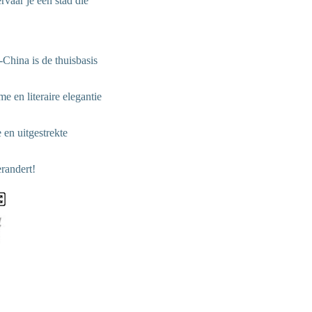
rvaar je een stad die
China is de thuisbasis
 en literaire elegantie
 en uitgestrekte
erandert!