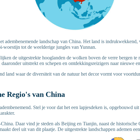
et adembenemende landschap van China. Het land is indrukwekkend, v
i-woestijn tot de weelderige jungles van Yunnan.
lijken de uitgestrekte hooglanden de wolken boven de verre bergen te r
 daaronder uitstrekt en schepen en ontdekkingsreizigers naar nieuwe en 
rend land waar de diversiteit van de natuur het decor vormt voor voortd
he Regio's van China
adembenemend. Stel je voor dat het een lapjesdeken is, opgebouwd uit vi
arakter.
-China. Daar vind je steden als Beijing en Tianjin, naast de historisch
akt deel uit van dit plaatje. De uitgestrekte landschappen ademen een 