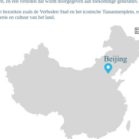
len, en een verleden dat wordt doorgegeven aan toekomstige generaties.
n bezoeken zoals de Verboden Stad en het iconische Tiananmenplein, en 
enis en cultuur van het land.