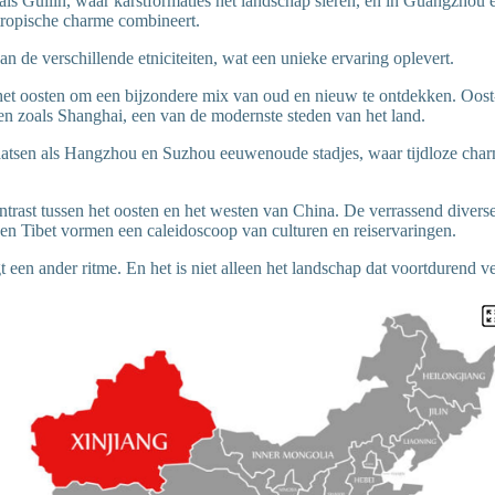
als Guilin, waar karstformaties het landschap sieren, en in Guangzhou e
tropische charme combineert.
an de verschillende etniciteiten, wat een unieke ervaring oplevert.
 het oosten om een bijzondere mix van oud en nieuw te ontdekken. Oost-
en zoals Shanghai, een van de modernste steden van het land.
aatsen als Hangzhou en Suzhou eeuwenoude stadjes, waar tijdloze charme
ntrast tussen het oosten en het westen van China. De verrassend diverse
 en Tibet vormen een caleidoscoop van culturen en reiservaringen.
t een ander ritme. En het is niet alleen het landschap dat voortdurend v