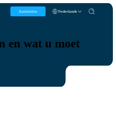
Aanmelden
Nederlands
België
Brunei
en en wat u moet
Chili
China
Tsjechië
Denemarken
Estland
s