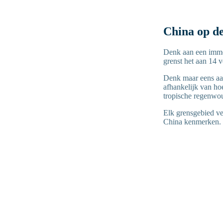
China op d
Denk aan een immen
grenst het aan 14 
Denk maar eens aan
afhankelijk van hoe
tropische regenwou
Elk grensgebied ver
China kenmerken.