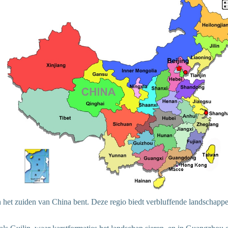
in het zuiden van China bent. Deze regio biedt verbluffende landschappe