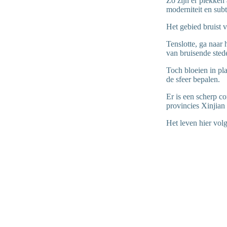
Zo zijn er plekken 
moderniteit en sub
Het gebied bruist v
Tenslotte, ga naar
van bruisende sted
Toch bloeien in pl
de sfeer bepalen.
Er is een scherp co
provincies Xinjian
Het leven hier volg