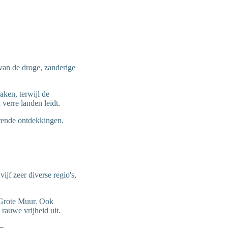
an de droge, zanderige
aken, terwijl de
verre landen leidt.
urende ontdekkingen.
jf zeer diverse regio's,
e Grote Muur. Ook
rauwe vrijheid uit.