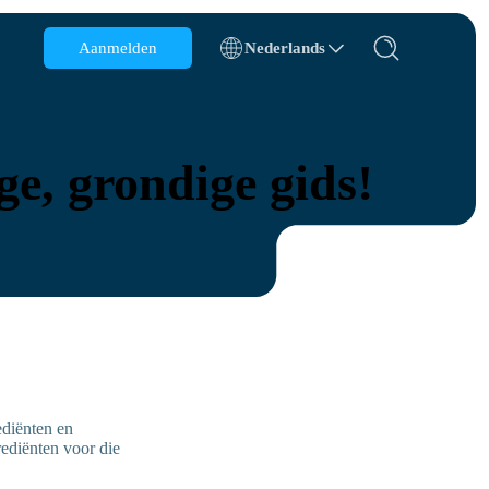
Aanmelden
Nederlands
België
Brunei
ge, grondige gids!
Chili
China
Tsjechië
Denemarken
Estland
ediënten en
ediënten voor die
s