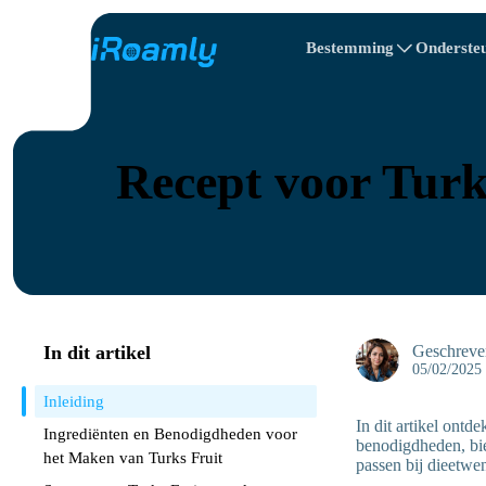
Bestemming
Onderste
Lokale eSIMs
Reisroute
All Bestemmings
All Bestemmings
Albanië
China
Regionale eSIMs
Recept voor Turks
Bulgarije
Congo
Dominicaanse R
In dit artikel
Geschreve
05/02/2025
Inleiding
In dit artikel ontd
Ingrediënten en Benodigdheden voor
benodigdheden, bie
het Maken van Turks Fruit
passen bij dieetwe