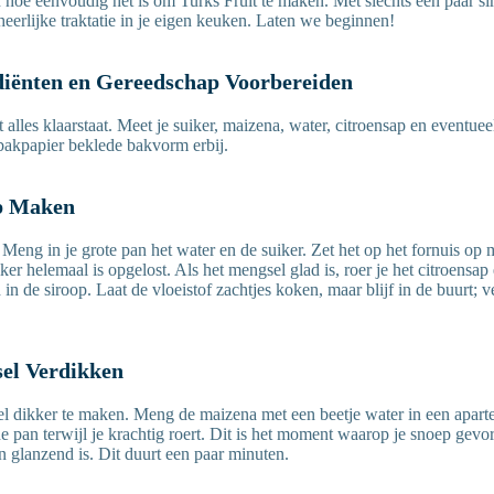
en hoe eenvoudig het is om Turks Fruit te maken. Met slechts een paar s
eerlijke traktatie in je eigen keuken. Laten we beginnen!
diënten en Gereedschap Voorbereiden
t alles klaarstaat. Meet je suiker, maizena, water, citroensap en eventuee
bakpapier beklede bakvorm erbij.
op Maken
 Meng in je grote pan het water en de suiker. Zet het op het fornuis op 
iker helemaal is opgelost. Als het mengsel glad is, roer je het citroensap
 in de siroop. Laat de vloeistof zachtjes koken, maar blijf in de buurt; v
sel Verdikken
l dikker te maken. Meng de maizena met een beetje water in een apart
e pan terwijl je krachtig roert. Dit is het moment waarop je snoep gevo
en glanzend is. Dit duurt een paar minuten.