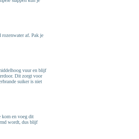
impele stappen kun je
l rozenwater af. Pak je
middelhoog vuur en blijf
 erdoor. Dit zorgt voor
erbrande suiker is niet
e kom en voeg dit
rmd wordt, dus blijf