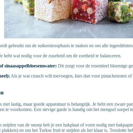
ordt gebruikt om de suikerstroopbasis te maken en om alle ingrediënte
Je hebt wat nodig voor de zuurheid om de zoetheid te balanceren.
of sinaasappelbloesemwater:
Dit zorgt voor de essentieel bloemige ge
eel):
Als je wat crunch wilt toevoegen, kies dan voor pistachenoten of
en
s niet lastig, maar goede apparatuur is belangrijk. Je hebt een zware pa
n te voorkomen. Een stevige garde is handig om het mengsel soepel te
 snijden van de snoep heb je een bakplaat of vorm nodig met bakpapi
ft plakken) en om het Turkse fruit te snijden als het klaar is. Tenslotte 