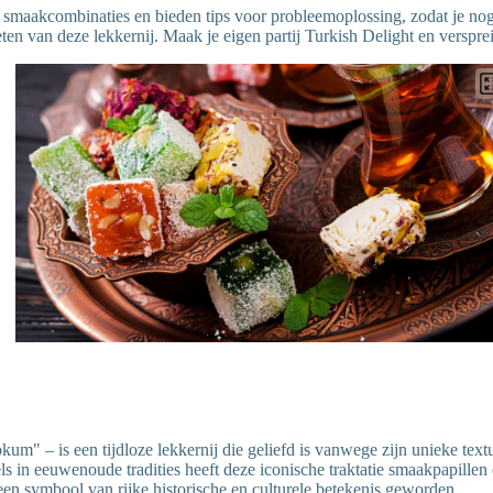
smaakcombinaties en bieden tips voor probleemoplossing, zodat je nog
en van deze lekkernij. Maak je eigen partij Turkish Delight en versprei
okum" – is een tijdloze lekkernij die geliefd is vanwege zijn unieke te
s in eeuwenoude tradities heeft deze iconische traktatie smaakpapillen
 een symbool van rijke historische en culturele betekenis geworden.