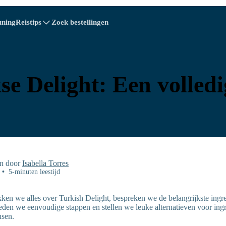
uning
Reistips
Zoek bestellingen
A - E
A - E
F - I
F - I
J - O
J - O
P - S
P - S
T - V
T - V
Oostenrijk
Europa
Wit-Rusland
e Delight: Een volledi
Cambodja
Canada
Kroatië
Cyprus
epubliek
Ecuador
Egypte
n door
Isabella Torres
•
5-minuten leestijd
ekken we alles over Turkish Delight, bespreken we de belangrijkste ingr
den we eenvoudige stappen en stellen we leuke alternatieven voor ingr
Explore All Bestemming
nsen.