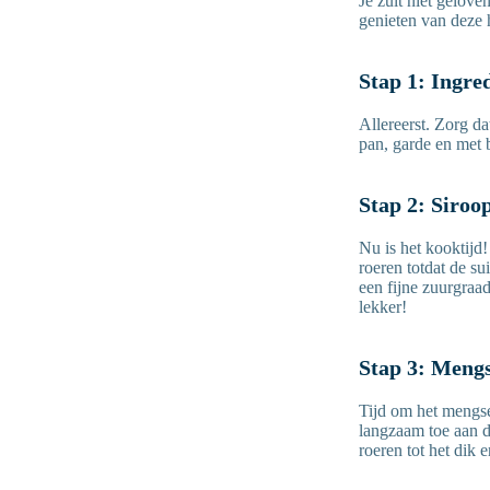
Je zult niet gelov
genieten van deze h
Stap 1: Ingre
Allereerst. Zorg da
pan, garde en met 
Stap 2: Siro
Nu is het kooktijd!
roeren totdat de su
een fijne zuurgraad
lekker!
Stap 3: Meng
Tijd om het mengse
langzaam toe aan d
roeren tot het dik 