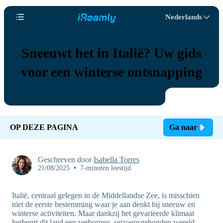
Nederlands
Sneeuwt het in Italië? Uw gids
voor een winterse ontsnapping
OP DEZE PAGINA
Ga naar
Geschreven door
Isabella Torres
21/08/2025
•
7-minuten leestijd
Italië, centraal gelegen in de Middellandse Zee, is misschien
niet de eerste bestemming waar je aan denkt bij sneeuw en
winterse activiteiten. Maar dankzij het gevarieerde klimaat
herbergt dit land een verborgen, seizoensgebonden wereld.