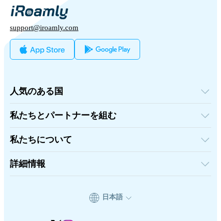
support@iroamly.com
人気のある国
アメリカ合衆国
イギリス
私たちとパートナーを組む
トルコ
卸売プラットフォーム
フランス
紹介して稼ぐ
タイ
私たちについて
アフィリエイトプログラム
日本
iRoamlyについて
API ドキュメント
イタリア
お問い合わせ
詳細情報
インド
スペイン
サポートセンター
データ計算機
eSIMレビュー
日本語
著者チーム
対応eSIMデバイス
eSIMの基礎知識