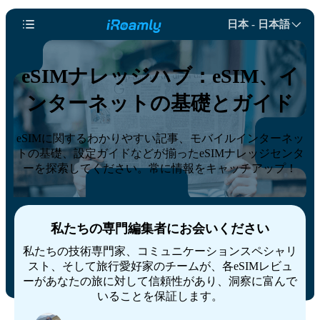
日本 - 日本語
eSIMナレッジハブ：eSIM、イ
ンターネットの基礎とガイド
eSIMに関するわかりやすい記事、モバイルインターネッ
トの基礎、設定ガイドなどが揃ったeSIMナレッジセンタ
ーを探索してください。常に情報をキャッチアップ！
私たちの専門編集者にお会いください
私たちの技術専門家、コミュニケーションスペシャリ
スト、そして旅行愛好家のチームが、各eSIMレビュ
ーがあなたの旅に対して信頼性があり、洞察に富んで
いることを保証します。