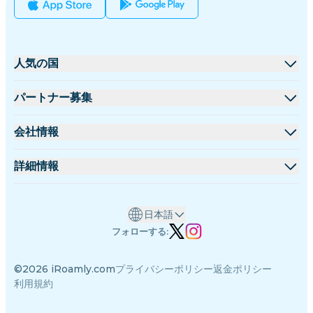
人気の国
アメリカ合衆国
パートナー募集
イギリス
卸売プラットフォーム
会社情報
トルコ
アフィリエイトプログラム
iRoamlyについて
詳細情報
フランス
APIドキュメント
お問い合わせ
サポートセンター
タイ
日本語
データ計算機
日本
フォローする:
eSIMレビュー
イタリア
©2026 iRoamly.com
プライバシーポリシー
返金ポリシー
著者チーム
インド
利用規約
対応eSIMデバイス
スペイン