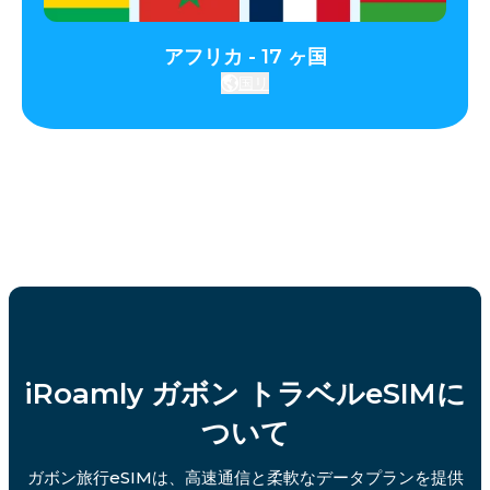
アフリカ - 17 ヶ国
国リ
iRoamly ガボン トラベルeSIMに
ついて
ガボン旅行eSIMは、高速通信と柔軟なデータプランを提供