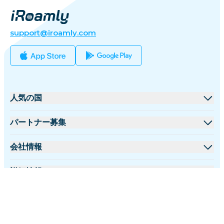
support@iroamly.com
人気の国
アメリカ合衆国
パートナー募集
イギリス
卸売プラットフォーム
会社情報
トルコ
アフィリエイトプログラム
iRoamlyについて
詳細情報
フランス
APIドキュメント
お問い合わせ
サポートセンター
タイ
日本語
データ計算機
日本
フォローする: