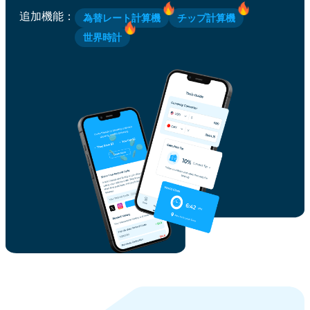
追加機能
：
為替レート計算機
チップ計算機
世界時計