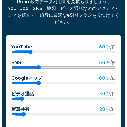
iRoamlyでデータ利用量を見積もりましょう。
YouTube、SNS、地図、ビデオ通話などのアクティビ
ティを選んで、旅行に最適なeSIMプランを見つけてく
ださい。
YouTube
60
分/日
SNS
60
分/日
Googleマップ
60
分/日
ビデオ通話
30
分/日
写真共有
20
件/日