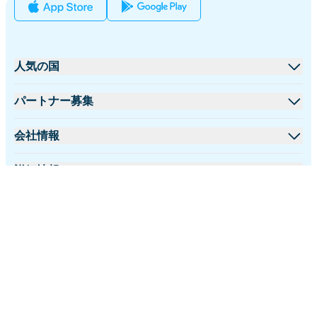
人気の国
アメリカ合衆国
パートナー募集
イギリス
卸売プラットフォーム
会社情報
トルコ
アフィリエイトプログラム
iRoamlyについて
詳細情報
フランス
APIドキュメント
お問い合わせ
サポートセンター
タイ
日本語
データ計算機
日本
フォローする:
eSIMレビュー
イタリア
©2026 iRoamly.com
プライバシーポリシー
返金ポリシー
著者チーム
インド
利用規約
対応eSIMデバイス
スペイン