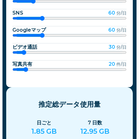
SNS
60
分/日
Googleマップ
60
分/日
ビデオ通話
30
分/日
写真共有
20
件/日
推定総データ使用量
日ごと
7
日数
1.85
GB
12.95
GB