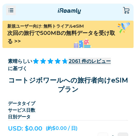
新規ユーザー向け: 無料トライアルeSIM
次回の旅行で500MBの無料データを受け取
る
>>
素晴らしい
2061
件のレビュー
に基づく
コートジボワールへの旅行者向けeSIM
プラン
データタイプ
サービス日数
日別データ
USD: $
0.00
(約$0.00 / 日)