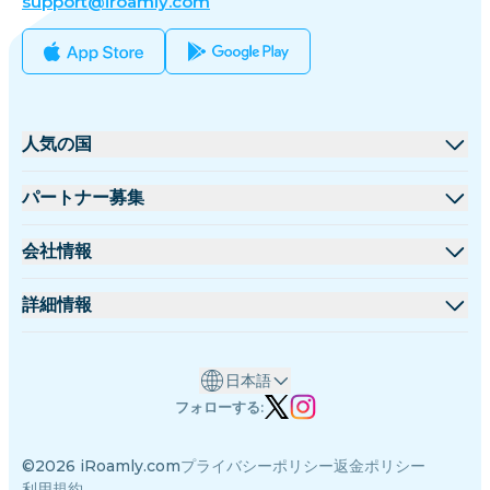
support@iroamly.com
人気の国
アメリカ合衆国
パートナー募集
イギリス
卸売プラットフォーム
会社情報
トルコ
アフィリエイトプログラム
iRoamlyについて
詳細情報
フランス
APIドキュメント
お問い合わせ
サポートセンター
タイ
日本語
データ計算機
日本
フォローする:
eSIMレビュー
イタリア
©2026 iRoamly.com
プライバシーポリシー
返金ポリシー
著者チーム
インド
利用規約