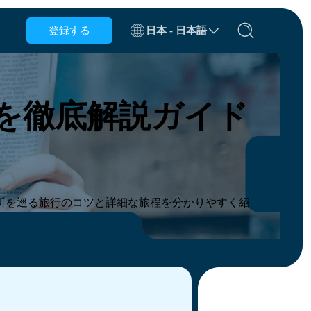
登録する
日本 - 日本語
ベルギー
ブルネイ
を徹底解説ガイド
チリ
中国
チェコ共和国
デンマーク
エストニア
所を巡る旅行のコツと詳細な旅程を分かりやすく紹