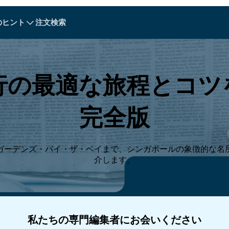
のヒント
注文検索
A - E
A - E
F - I
F - I
J - O
J - O
P - S
P - S
T - V
T - V
オーストリア
ヨーロッパ
ベラルーシ
行の最適な旅程とコツ
カンボジア
カナダ
クロアチア
キプロス
完全版
エクアドル
エジプト
ガーデンズ・バイ・ザ・ベイまで、シンガポールの象徴的な名
介します。
Explore All 目的地s
私たちの専門編集者にお会いください