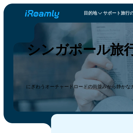
目的地
サポート
旅行
ローカル eSIM
旅程
All 目的地s
All 目的地s
アルバニア
中国
リージョナル eSIM
シンガポール旅
ブルガリア
コンゴ
ドミニカ共和国
にぎわうオーチャードロードの街並みから静かな