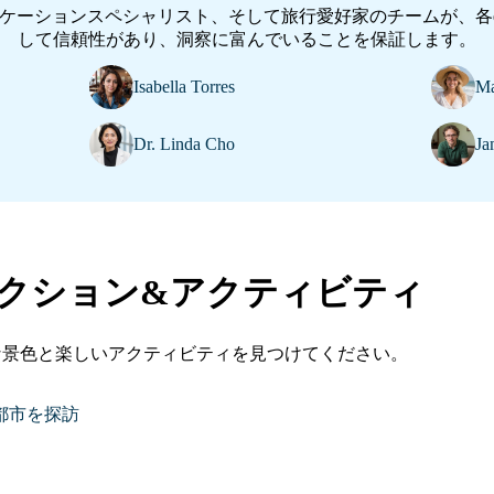
ケーションスペシャリスト、そして旅行愛好家のチームが、各e
して信頼性があり、洞察に富んでいることを保証します。
Isabella Torres
Ma
Dr. Linda Cho
Ja
クション&アクティビティ
Switch Language
な景色と楽しいアクティビティを見つけてください。
r browser language is English, would you like to switch the site languag
English?
都市を探訪